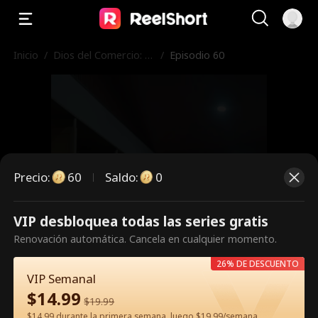
Inicio
/
Dios del Comercio: U
/
Episodio 60
n Sueño Efímero
Precio
:
60
Saldo
:
0
VIP desbloquea todas las series gratis
Es un episodio de pago.
Renovación automática. Cancela en cualquier momento.
Desbloquéalo para verlo.
26% DE DESCUENTO
VIP Semanal
$
14.99
$
19.99
60
Desbloquear ahora
$14.99 durante la primera semana, luego $19.99/semana.