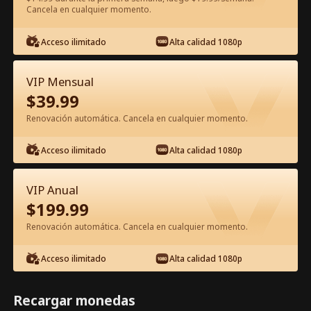
Cancela en cualquier momento.
Ver gratis en la app
Acceso ilimitado
Alta calidad 1080p
VIP Mensual
$
39.99
Renovación automática. Cancela en cualquier momento.
Acceso ilimitado
Alta calidad 1080p
Episodio 60 - Dios del Comercio: Un
VIP Anual
Sueño Efímero Película Completa
$
199.99
Renovación automática. Cancela en cualquier momento.
1-50
51-80
Todos los Episodios
Acceso ilimitado
Alta calidad 1080p
60
61
62
63
64
6
Recargar monedas