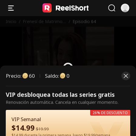
Inicio
/
Frenesí de Matrimoni
/
Episodio 64
o Relámpago del CE
O
Precio
:
60
Saldo
:
0
VIP desbloquea todas las series gratis
Es un episodio de pago.
Renovación automática. Cancela en cualquier momento.
Desbloquéalo para verlo.
26% DE DESCUENTO
VIP Semanal
$
14.99
60
Desbloquear ahora
$
19.99
$14.99 durante la primera semana, luego $19.99/semana.