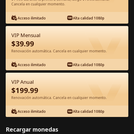
Cancela en cualquier momento.
Ver gratis en la app
Acceso ilimitado
Alta calidad 1080p
VIP Mensual
$
39.99
Renovación automática. Cancela en cualquier momento.
Acceso ilimitado
Alta calidad 1080p
Episodio 64 - Frenesí de Matrimonio
Relámpago del CEO Película
VIP Anual
Completa
$
199.99
1-50
51-87
Todos los Episodios
Renovación automática. Cancela en cualquier momento.
64
65
66
67
68
6
Acceso ilimitado
Alta calidad 1080p
Recargar monedas