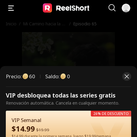
Inicio
/
Mi Camino hacia la O
/
Episodio 65
scuridad
Precio
:
60
Saldo
:
0
VIP desbloquea todas las series gratis
Es un episodio de pago.
Renovación automática. Cancela en cualquier momento.
Desbloquéalo para verlo.
26% DE DESCUENTO
VIP Semanal
$
14.99
$
19.99
60
Desbloquear ahora
$14.99 durante la primera semana, luego $19.99/semana.