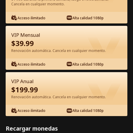
Cancela en cualquier momento.
Ver gratis en la app
Acceso ilimitado
Alta calidad 1080p
VIP Mensual
$
39.99
Renovación automática. Cancela en cualquier momento.
Acceso ilimitado
Alta calidad 1080p
Episodio 65 - Mi Camino hacia la
VIP Anual
Oscuridad Película Completa
$
199.99
Renovación automática. Cancela en cualquier momento.
1-50
51-81
Todos los Episodios
Acceso ilimitado
Alta calidad 1080p
65
66
67
68
69
7
Recargar monedas