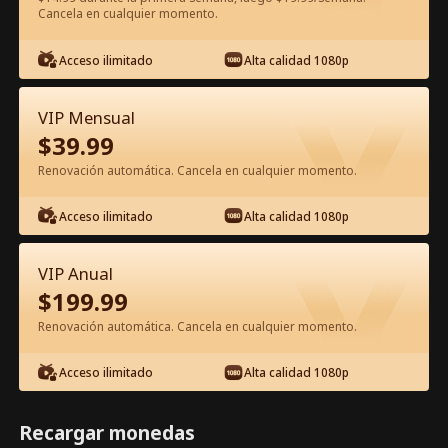
Cancela en cualquier momento.
Ver gratis en la app
Acceso ilimitado
Alta calidad 1080p
VIP Mensual
$
39.99
Renovación automática. Cancela en cualquier momento.
Acceso ilimitado
Alta calidad 1080p
Episodio 66 - Rey del Inframundo
VIP Anual
Lucha por Su Esposa Película
$
199.99
Completa
Renovación automática. Cancela en cualquier momento.
1-50
51-80
Todos los Episodios
Acceso ilimitado
Alta calidad 1080p
66
67
68
69
70
7
Recargar monedas