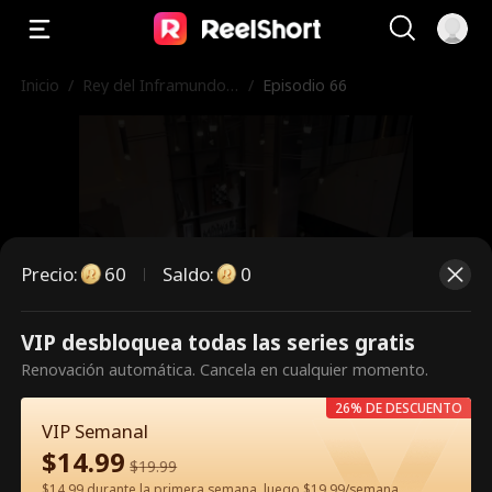
Inicio
/
Rey del Inframundo L
/
Episodio 66
ucha por Su Esposa
Precio
:
60
Saldo
:
0
VIP desbloquea todas las series gratis
Es un episodio de pago.
Renovación automática. Cancela en cualquier momento.
Desbloquéalo para verlo.
26% DE DESCUENTO
VIP Semanal
$
14.99
$
19.99
60
Desbloquear ahora
$14.99 durante la primera semana, luego $19.99/semana.