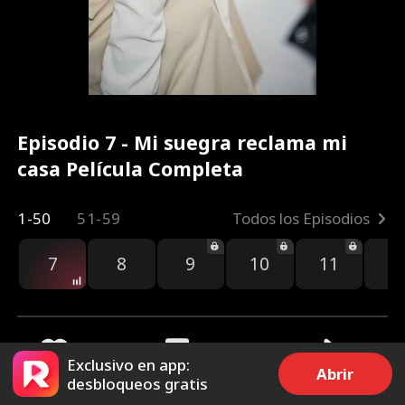
Episodio 7 - Mi suegra reclama mi
casa Película Completa
1-50
51-59
Todos los Episodios
7
8
9
10
11
1
Exclusivo en app:
Abrir
desbloqueos gratis
2.5k
6.4k
Compartir