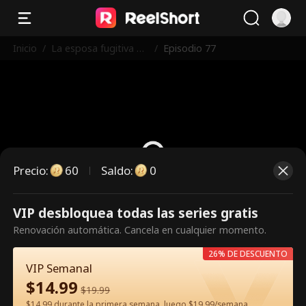
Inicio
/
La esposa fugitiva de
/
Episodio 77
l CEO tiene dos bebé
s
Precio
:
60
Saldo
:
0
VIP desbloquea todas las series gratis
Es un episodio de pago.
Renovación automática. Cancela en cualquier momento.
Desbloquéalo para verlo.
26% DE DESCUENTO
VIP Semanal
$
14.99
60
Desbloquear ahora
$
19.99
$14.99 durante la primera semana, luego $19.99/semana.