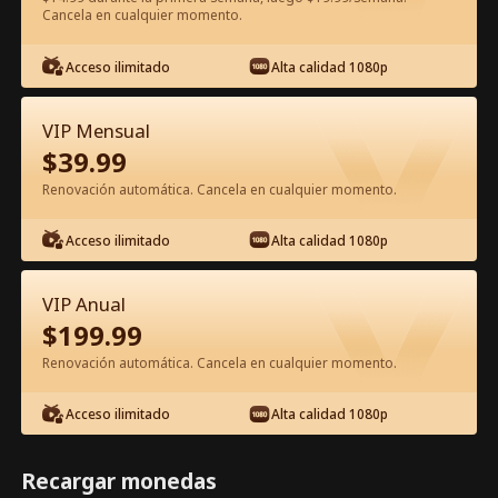
Cancela en cualquier momento.
Ver gratis en la app
Acceso ilimitado
Alta calidad 1080p
VIP Mensual
$
39.99
Renovación automática. Cancela en cualquier momento.
Acceso ilimitado
Alta calidad 1080p
Episodio 77 - La esposa fugitiva del
CEO tiene dos bebés Película
VIP Anual
Completa
$
199.99
1-50
51-79
Todos los Episodios
Renovación automática. Cancela en cualquier momento.
74
75
76
77
78
79
Acceso ilimitado
Alta calidad 1080p
Recargar monedas