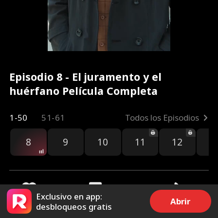
Episodio 8 - El juramento y el
huérfano Película Completa
1-50
51-61
Todos los Episodios
8
9
10
11
12
1
Exclusivo en app:
Abrir
desbloqueos gratis
2.8k
7.1k
Compartir