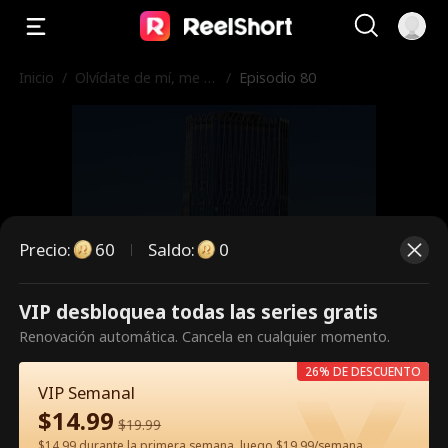
Inicio
/
Olvídate de mí, me c
/
Episodio 80
aso con otra
Precio
:
60
Saldo
:
0
VIP desbloquea todas las series gratis
Es un episodio de pago.
Renovación automática. Cancela en cualquier momento.
Desbloquéalo para verlo.
26% DE DESCUENTO
VIP Semanal
$
14.99
$
19.99
60
Desbloquear ahora
$14.99 durante la primera semana, luego $19.99/semana.