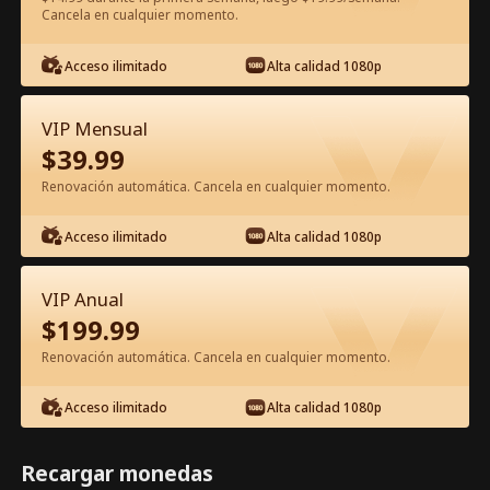
Cancela en cualquier momento.
Ver gratis en la app
Acceso ilimitado
Alta calidad 1080p
VIP Mensual
$
39.99
Renovación automática. Cancela en cualquier momento.
Acceso ilimitado
Alta calidad 1080p
Episodio 80 - Olvídate de mí, me caso
VIP Anual
con otra Película Completa
$
199.99
Renovación automática. Cancela en cualquier momento.
1-50
51-80
Todos los Episodios
Acceso ilimitado
Alta calidad 1080p
75
76
77
78
79
80
Recargar monedas