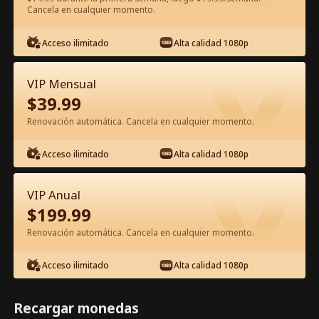
Cancela en cualquier momento.
Ver gratis en la app
Acceso ilimitado
Alta calidad 1080p
VIP Mensual
$
39.99
Renovación automática. Cancela en cualquier momento.
Acceso ilimitado
Alta calidad 1080p
Episodio 80 - La Venganza de la
Heredera Película Completa
VIP Anual
$
199.99
1-50
51-80
Todos los Episodios
Renovación automática. Cancela en cualquier momento.
75
76
77
78
79
80
Acceso ilimitado
Alta calidad 1080p
Recargar monedas