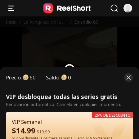
Inicio
/
La Venganza de la H
/
Episodio 80
eredera
Precio
:
60
Saldo
:
0
VIP desbloquea todas las series gratis
Es un episodio de pago.
Renovación automática. Cancela en cualquier momento.
Desbloquéalo para verlo.
26% DE DESCUENTO
VIP Semanal
$
14.99
60
Desbloquear ahora
$
19.99
$14.99 durante la primera semana, luego $19.99/semana.