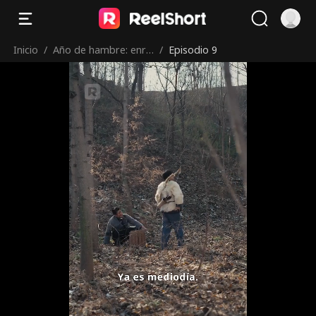
Inicio
/
Año de hambre: enri
/
Episodio 9
quecidos con mi esp
osa silenciosa