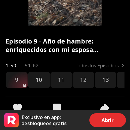
Episodio 9 - Año de hambre:
enriquecidos con mi esposa
silenciosa Película Completa
1-50
51-62
Todos los Episodios
9
10
11
12
13
1
Exclusivo en app:
2.9k
8.2k
Compartir
Abrir
desbloqueos gratis