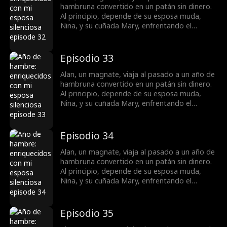
a recolectar medicinas y prosperar.
hambruna convertido en un patán sin dinero.
Al principio, depende de su esposa muda,
Nina, y su cuñada Mary, enfrentando el
hambre, deudas y la amenaza de que vendan
a las mujeres. Más tarde, caza y vende
hierbas para sustentar a la familia e incluso
Episodio 33
cura la mudez de Nina. Tras aliarse con Lily,
dueña de una farmacia, ayuda a los aldeanos
Alan, un magnate, viaja al pasado a un año de
a recolectar medicinas y prosperar.
hambruna convertido en un patán sin dinero.
Al principio, depende de su esposa muda,
Nina, y su cuñada Mary, enfrentando el
hambre, deudas y la amenaza de que vendan
a las mujeres. Más tarde, caza y vende
hierbas para sustentar a la familia e incluso
Episodio 34
cura la mudez de Nina. Tras aliarse con Lily,
dueña de una farmacia, ayuda a los aldeanos
Alan, un magnate, viaja al pasado a un año de
a recolectar medicinas y prosperar.
hambruna convertido en un patán sin dinero.
Al principio, depende de su esposa muda,
Nina, y su cuñada Mary, enfrentando el
hambre, deudas y la amenaza de que vendan
a las mujeres. Más tarde, caza y vende
hierbas para sustentar a la familia e incluso
Episodio 35
cura la mudez de Nina. Tras aliarse con Lily,