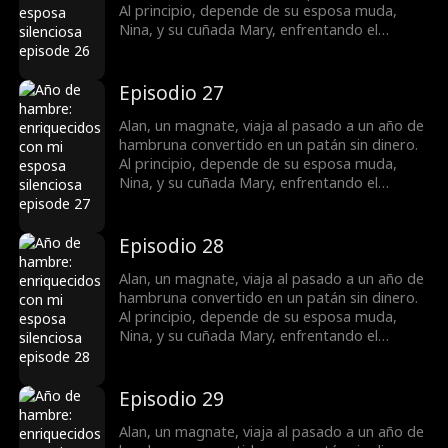
Al principio, depende de su esposa muda,
Nina, y su cuñada Mary, enfrentando el
hambre, deudas y la amenaza de que vendan
a las mujeres. Más tarde, caza y vende
hierbas para sustentar a la familia e incluso
Episodio 27
cura la mudez de Nina. Tras aliarse con Lily,
dueña de una farmacia, ayuda a los aldeanos
Alan, un magnate, viaja al pasado a un año de
a recolectar medicinas y prosperar.
hambruna convertido en un patán sin dinero.
Al principio, depende de su esposa muda,
Nina, y su cuñada Mary, enfrentando el
hambre, deudas y la amenaza de que vendan
a las mujeres. Más tarde, caza y vende
hierbas para sustentar a la familia e incluso
Episodio 28
cura la mudez de Nina. Tras aliarse con Lily,
dueña de una farmacia, ayuda a los aldeanos
Alan, un magnate, viaja al pasado a un año de
a recolectar medicinas y prosperar.
hambruna convertido en un patán sin dinero.
Al principio, depende de su esposa muda,
Nina, y su cuñada Mary, enfrentando el
hambre, deudas y la amenaza de que vendan
a las mujeres. Más tarde, caza y vende
hierbas para sustentar a la familia e incluso
Episodio 29
cura la mudez de Nina. Tras aliarse con Lily,
dueña de una farmacia, ayuda a los aldeanos
Alan, un magnate, viaja al pasado a un año de