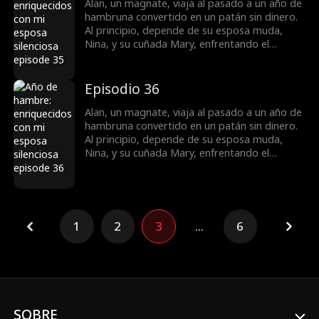
dueña de una farmacia, ayuda a los aldeanos
Alan, un magnate, viaja al pasado a un año de
a recolectar medicinas y prosperar.
hambruna convertido en un patán sin dinero.
Al principio, depende de su esposa muda,
Nina, y su cuñada Mary, enfrentando el
hambre, deudas y la amenaza de que vendan
a las mujeres. Más tarde, caza y vende
hierbas para sustentar a la familia e incluso
Episodio 36
cura la mudez de Nina. Tras aliarse con Lily,
dueña de una farmacia, ayuda a los aldeanos
Alan, un magnate, viaja al pasado a un año de
a recolectar medicinas y prosperar.
hambruna convertido en un patán sin dinero.
Al principio, depende de su esposa muda,
Nina, y su cuñada Mary, enfrentando el
hambre, deudas y la amenaza de que vendan
a las mujeres. Más tarde, caza y vende
hierbas para sustentar a la familia e incluso
cura la mudez de Nina. Tras aliarse con Lily,
dueña de una farmacia, ayuda a los aldeanos
1
2
3
...
6
a recolectar medicinas y prosperar.
SOBRE