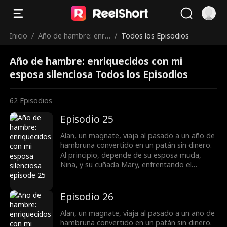
Inicio
/
Año de hambre: enri
/
Todos los Episodios
quecidos con mi esp
Año de hambre: enriquecidos con mi
osa silenciosa
esposa silenciosa Todos los Episodios
62
Episodios
Episodio 25
Alan, un magnate, viaja al pasado a un año de
hambruna convertido en un patán sin dinero.
Al principio, depende de su esposa muda,
Nina, y su cuñada Mary, enfrentando el
hambre, deudas y la amenaza de que vendan
a las mujeres. Más tarde, caza y vende
hierbas para sustentar a la familia e incluso
Episodio 26
cura la mudez de Nina. Tras aliarse con Lily,
dueña de una farmacia, ayuda a los aldeanos
Alan, un magnate, viaja al pasado a un año de
a recolectar medicinas y prosperar.
hambruna convertido en un patán sin dinero.