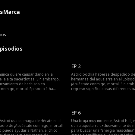
ns
Marca
ios
pisodios
EP 2
 nunca quiere causar daño en la
Astrid podría haberse despedido d
 la alta sacerdotisa. Sin embargo,
hermanas del aquelarre en el Episod
lanzamiento de hechizos en
¡Acuéstate conmigo, mortal! Sin emb
conmigo, mortal! Episodio 1 ha
regreso significa cosas diferentes p
a la alta sacerdotisa. Finalmente, la
y Georgina Hall. Las amenazas de s
otisa asigna a Astrid a dormir con
y hermanastra intolerantes de encerr
a restaurar su equilibrio de energía
en el internado son razones por las 
Pero, ¿será solo cuestión de
quiere huir. ¿Podrá Astrid encontrar 
EP 6
?
que equilibre su energía?
Astrid usa su magia de Hécate en el
Una bruja muy inocente, Astrid Hall,
odio de ¡Acuéstate conmigo, mortal!
de su aquelarre exclusivamente de 
o puede ayudar a Nathan, el chico
para buscar una "energía masculina"