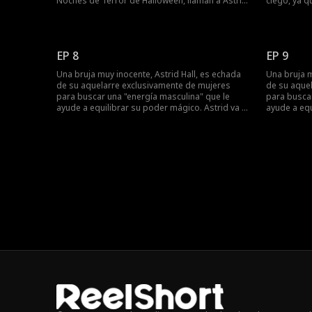
Noches de Terror de Halloween, llaman a Astrid
ciego, ya q
una chica emo e incluso le aconsejan ir a un
nacimiento.
consejero de salud mental. Solo un chico no lo
está el coc
hace: ¡el ciego que tiene la misma marca de
en el mome
nacimiento que Astrid! ¿Quién es este chico?
momentos 
EP 8
EP 9
Una bruja muy inocente, Astrid Hall, es echada
Una bruja m
de su aquelarre exclusivamente de mujeres
de su aque
para buscar una "energía masculina" que le
para buscar
ayude a equilibrar su poder mágico. Astrid va a
ayude a equ
una escuela privada mixta donde empiezan a
una escuel
volar chispas entre ella y el ciego, pero
volar chispa
increíblemente apuesto Nate Woodford. Astrid
increíblem
descubre una maldición que causa la ceguera
descubre u
de Nate y hacen un trato: si ella lo cura y le
de Nate y ha
regresa su vista, él hará lo que sea que ella le
regresa su v
pida. Astrid solo sabe una cosa, debe
pida. Astri
"acostarse" con un hombre para conseguir esa
"acostarse
energía masculina... ¡vaya sorpresa se llevará
energía mas
cuando se de cuenta que "acostarse" es algo
cuando se 
muy diferente a lo que ella pensaba!
muy diferen