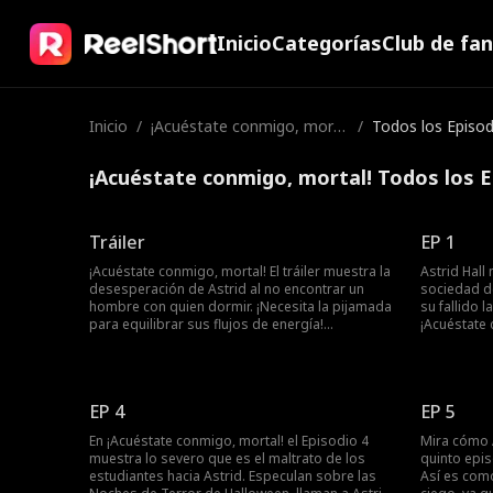
Inicio
Categorías
Club de fa
Inicio
/
¡Acuéstate conmigo, morta
/
Todos los Episod
l!
¡Acuéstate conmigo, mortal! Todos los E
Tráiler
EP 1
¡Acuéstate conmigo, mortal! El tráiler muestra la
Astrid Hall
desesperación de Astrid al no encontrar un
sociedad de
hombre con quien dormir. ¡Necesita la pijamada
su fallido 
para equilibrar sus flujos de energía!
¡Acuéstate 
Afortunadamente, encuentra al ciego Nathan
enfurecido 
Woodford en su camino. Su misma marca de
alta sacerd
nacimiento muestra que se equilibran
jóvenes par
mutuamente. Sin embargo, ¿qué pasará si el
masculina. 
EP 4
EP 5
ignorante mundo exterior interfiere?
equilibrios
En ¡Acuéstate conmigo, mortal! el Episodio 4
Mira cómo 
muestra lo severo que es el maltrato de los
quinto epis
estudiantes hacia Astrid. Especulan sobre las
Así es com