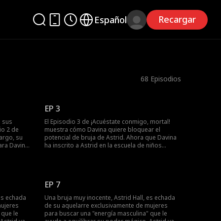
Recargar
Español
68
Episodios
EP 3
e sus
El Episodio 3 de ¡Acuéstate conmigo, mortal!
io 2 de
muestra cómo Davina quiere bloquear el
argo, su
potencial de bruja de Astrid. Ahora que Davina
ara Davina
ha inscrito a Astrid en la escuela de niños
u madrastra
normales, Huntington Hall, Astrid debe realizar
ar a Astrid
sus rituales de bruja discretamente. Aun así, no
que Astrid
puede olvidar su misión principal: dormir con
a alguien
portadores de energía masculina.
EP 7
¿Responderán algunos chicos?
 es echada
Una bruja muy inocente, Astrid Hall, es echada
mujeres
de su aquelarre exclusivamente de mujeres
 que le
para buscar una "energía masculina" que le