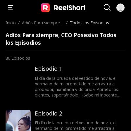
Inicio
/
Adiós Para siempre,
/
Todos los Episodios
CEO Posesivo
Adiós Para siempre, CEO Posesivo Todos
los Episodios
80
Episodios
Episodio 1
El día de la prueba del vestido de novia, el
hermano de mi prometido me arrastra al
probador, humillada y dolorida. Aprieto los
dientes, soportándolo, '¿Sabe mi inocente
hermano que has sido manipulada por mí?'
Llevo siete años huyendo, intentando escapar
de la pesadilla, pero parece que no puedo
Episodio 2
liberarme de su control.
El día de la prueba del vestido de novia, el
hermano de mi prometido me arrastra al