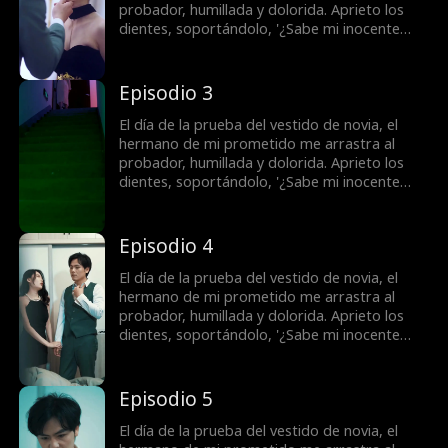
probador, humillada y dolorida. Aprieto los
dientes, soportándolo, '¿Sabe mi inocente
hermano que has sido manipulada por mí?'
Llevo siete años huyendo, intentando escapar
de la pesadilla, pero parece que no puedo
Episodio 3
liberarme de su control.
El día de la prueba del vestido de novia, el
hermano de mi prometido me arrastra al
probador, humillada y dolorida. Aprieto los
dientes, soportándolo, '¿Sabe mi inocente
hermano que has sido manipulada por mí?'
Llevo siete años huyendo, intentando escapar
de la pesadilla, pero parece que no puedo
Episodio 4
liberarme de su control.
El día de la prueba del vestido de novia, el
hermano de mi prometido me arrastra al
probador, humillada y dolorida. Aprieto los
dientes, soportándolo, '¿Sabe mi inocente
hermano que has sido manipulada por mí?'
Llevo siete años huyendo, intentando escapar
de la pesadilla, pero parece que no puedo
Episodio 5
liberarme de su control.
El día de la prueba del vestido de novia, el