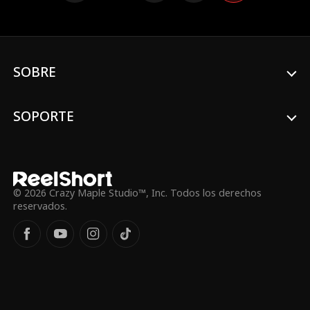
lleva a Cassius a casarse de repente con
Freya, la hermosa CEO de Mirror Media. En la
fiesta de inauguración de Isabella, ella intenta
echar a Cassius una y otra vez, sin sospechar
quién es realmente, hasta que Cassius
SOBRE
finalmente decide reclamar todo lo que una
vez le dio.
SOPORTE
© 2026 Crazy Maple Studio™, Inc. Todos los derechos
reservados.