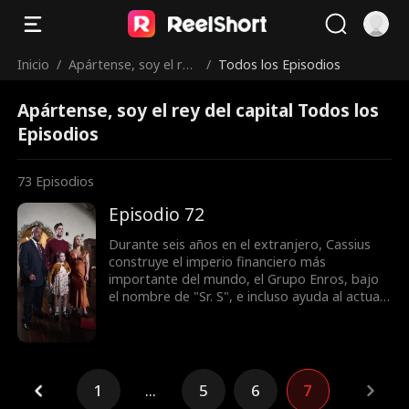
Inicio
/
Apártense, soy el rey
/
Todos los Episodios
del capital
Apártense, soy el rey del capital Todos los
Episodios
73
Episodios
Episodio 72
Durante seis años en el extranjero, Cassius
construye el imperio financiero más
importante del mundo, el Grupo Enros, bajo
el nombre de "Sr. S", e incluso ayuda al actual
presidente a llegar al poder. Cuando regresa
discretamente a casa para proponerle
matrimonio a su novia Isabella, ella lo deja,
persiguiendo la riqueza y afirmando que solo
el misterioso Sr. S es lo suficientemente bueno
1
...
5
6
7
para ella. Mientras tanto, un pequeño favor