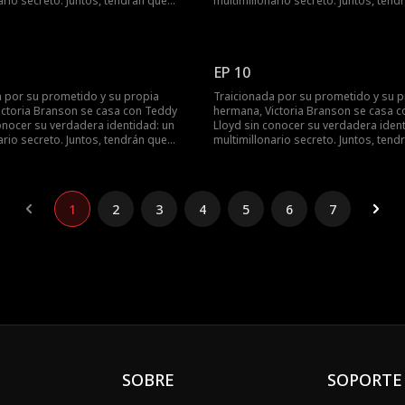
ario secreto. Juntos, tendrán que
multimillonario secreto. Juntos, tend
 a la malvada familia de Victoria,
enfrentarse a la malvada familia de Vi
la compañía de su madre y encontrar
recuperar la compañía de su madre 
.
su final feliz.
EP 10
a por su prometido y su propia
Traicionada por su prometido y su p
ictoria Branson se casa con Teddy
hermana, Victoria Branson se casa 
onocer su verdadera identidad: un
Lloyd sin conocer su verdadera ident
ario secreto. Juntos, tendrán que
multimillonario secreto. Juntos, tend
 a la malvada familia de Victoria,
enfrentarse a la malvada familia de Vi
la compañía de su madre y encontrar
recuperar la compañía de su madre 
.
su final feliz.
1
2
3
4
5
6
7
SOBRE
SOPORTE