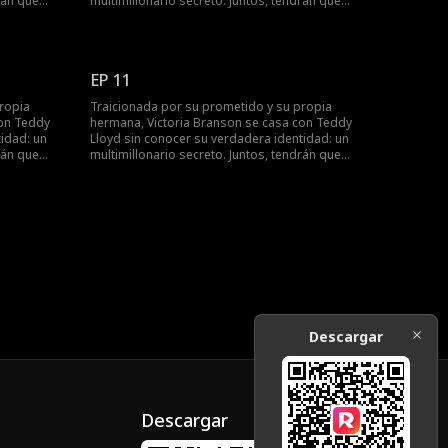
rán que
multimillonario secreto. Juntos, tendrán que
ctoria,
enfrentarse a la malvada familia de Victoria,
y encontrar
recuperar la compañía de su madre y encontrar
su final feliz.
EP 11
ropia
Traicionada por su prometido y su propia
con Teddy
hermana, Victoria Branson se casa con Teddy
idad: un
Lloyd sin conocer su verdadera identidad: un
rán que
multimillonario secreto. Juntos, tendrán que
ctoria,
enfrentarse a la malvada familia de Victoria,
y encontrar
recuperar la compañía de su madre y encontrar
su final feliz.
Descargar
Descargar