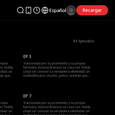
Recargar
Español
84
Episodios
EP 3
ropia
Traicionada por su prometido y su propia
con Teddy
hermana, Victoria Branson se casa con Teddy
idad: un
Lloyd sin conocer su verdadera identidad: un
rán que
multimillonario secreto. Juntos, tendrán que
ctoria,
enfrentarse a la malvada familia de Victoria,
y encontrar
recuperar la compañía de su madre y encontrar
su final feliz.
EP 7
ropia
Traicionada por su prometido y su propia
con Teddy
hermana, Victoria Branson se casa con Teddy
idad: un
Lloyd sin conocer su verdadera identidad: un