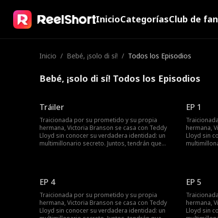
Inicio
Categorías
Club de fa
Inicio
/
Bebé, ¡solo di sí!
/
Todos los Episodios
Bebé, ¡solo di sí! Todos los Episodios
Tráiler
EP 1
Traicionada por su prometido y su propia
Traicionad
hermana, Victoria Branson se casa con Teddy
hermana, V
Lloyd sin conocer su verdadera identidad: un
Lloyd sin c
multimillonario secreto. Juntos, tendrán que
multimillon
enfrentarse a la malvada familia de Victoria,
enfrentarse
recuperar la compañía de su madre y encontrar
recuperar 
su final feliz.
su final feliz
EP 4
EP 5
Traicionada por su prometido y su propia
Traicionad
hermana, Victoria Branson se casa con Teddy
hermana, V
Lloyd sin conocer su verdadera identidad: un
Lloyd sin c