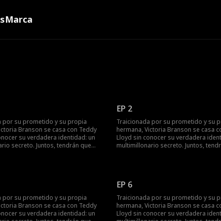
ns
Marca
EP 2
a por su prometido y su propia
Traicionada por su prometido y su p
ictoria Branson se casa con Teddy
hermana, Victoria Branson se casa 
onocer su verdadera identidad: un
Lloyd sin conocer su verdadera ident
ario secreto. Juntos, tendrán que
multimillonario secreto. Juntos, tend
 a la malvada familia de Victoria,
enfrentarse a la malvada familia de Vi
la compañía de su madre y encontrar
recuperar la compañía de su madre 
.
su final feliz.
EP 6
a por su prometido y su propia
Traicionada por su prometido y su p
ictoria Branson se casa con Teddy
hermana, Victoria Branson se casa 
onocer su verdadera identidad: un
Lloyd sin conocer su verdadera ident