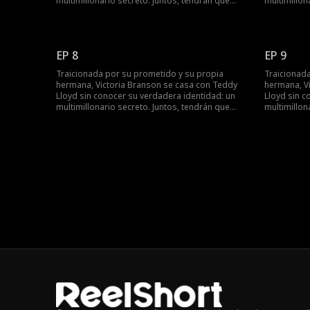
multimillonario secreto. Juntos, tendrán que
multimillon
enfrentarse a la malvada familia de Victoria,
enfrentarse
recuperar la compañía de su madre y encontrar
recuperar 
su final feliz.
su final feliz
EP 8
EP 9
Traicionada por su prometido y su propia
Traicionad
hermana, Victoria Branson se casa con Teddy
hermana, V
Lloyd sin conocer su verdadera identidad: un
Lloyd sin c
multimillonario secreto. Juntos, tendrán que
multimillon
enfrentarse a la malvada familia de Victoria,
enfrentarse
recuperar la compañía de su madre y encontrar
recuperar 
su final feliz.
su final feliz