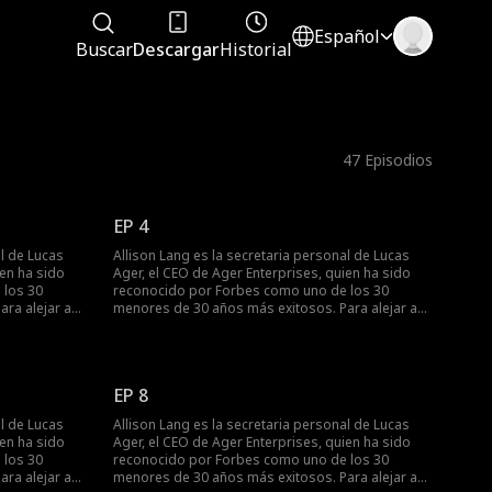
Español
Buscar
Descargar
Historial
47
Episodios
EP 4
al de Lucas
Allison Lang es la secretaria personal de Lucas
ien ha sido
Ager, el CEO de Ager Enterprises, quien ha sido
 los 30
reconocido por Forbes como uno de los 30
ra alejar a
menores de 30 años más exitosos. Para alejar a
mensaje de
su exnovio Kyle, Allison le envía un mensaje de
endo con
texto diciéndole que ahora está saliendo con
o un giro del
Lucas Ager. Pero, ¿qué sucede cuando un giro del
e la empresa
destino hace que todo el personal de la empresa
EP 8
ison por
vea su mensaje? ¿Será despedida Allison por
o saldrán a la
Lucas Ager... o secretos de su pasado saldrán a la
al de Lucas
Allison Lang es la secretaria personal de Lucas
luz?
ien ha sido
Ager, el CEO de Ager Enterprises, quien ha sido
 los 30
reconocido por Forbes como uno de los 30
ra alejar a
menores de 30 años más exitosos. Para alejar a