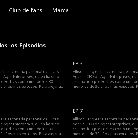
Club de fans
Marca
os los Episodios
EP 3
es la secretaria personal de Lucas
Allison Lang es la secretaria person
de Ager Enterprises, quien ha sido
Ager, el CEO de Ager Enterprises, qu
or Forbes como uno de los 30
reconocido por Forbes como uno de
 años más exitosos. Para alejar a
menores de 30 años más exitosos. Pa
le, Allison le envía un mensaje de
su exnovio Kyle, Allison le envía un 
ole que ahora está saliendo con
texto diciéndole que ahora está sali
ero, ¿qué sucede cuando un giro del
Lucas Ager. Pero, ¿qué sucede cuand
que todo el personal de la empresa
destino hace que todo el personal d
EP 7
e? ¿Será despedida Allison por
vea su mensaje? ¿Será despedida All
 o secretos de su pasado saldrán a la
Lucas Ager... o secretos de su pasad
es la secretaria personal de Lucas
Allison Lang es la secretaria person
luz?
de Ager Enterprises, quien ha sido
Ager, el CEO de Ager Enterprises, qu
or Forbes como uno de los 30
reconocido por Forbes como uno de
 años más exitosos. Para alejar a
menores de 30 años más exitosos. Pa