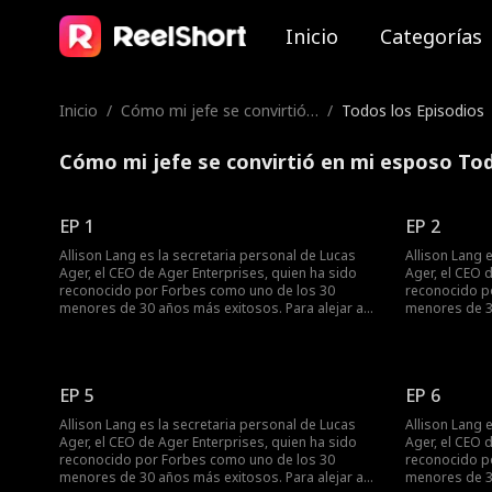
Inicio
Categorías
Inicio
/
Cómo mi jefe se convirtió
/
Todos los Episodios
en mi esposo
Cómo mi jefe se convirtió en mi esposo Tod
EP 1
EP 2
Allison Lang es la secretaria personal de Lucas
Allison Lang 
Ager, el CEO de Ager Enterprises, quien ha sido
Ager, el CEO 
reconocido por Forbes como uno de los 30
reconocido p
menores de 30 años más exitosos. Para alejar a
menores de 30
su exnovio Kyle, Allison le envía un mensaje de
su exnovio Ky
texto diciéndole que ahora está saliendo con
texto diciénd
Lucas Ager. Pero, ¿qué sucede cuando un giro del
Lucas Ager. P
destino hace que todo el personal de la empresa
destino hace 
EP 5
EP 6
vea su mensaje? ¿Será despedida Allison por
vea su mensaj
Lucas Ager... o secretos de su pasado saldrán a la
Lucas Ager...
Allison Lang es la secretaria personal de Lucas
Allison Lang 
luz?
luz?
Ager, el CEO de Ager Enterprises, quien ha sido
Ager, el CEO 
reconocido por Forbes como uno de los 30
reconocido p
menores de 30 años más exitosos. Para alejar a
menores de 30