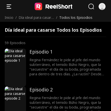
Inicio
/
Día ideal para casars
/
Todos los Episodios
e
Día ideal para casarse Todos los Episodios
59
Episodios
Episodio 1
Regina Fernández le pide al jefe del mundo
subterráneo, el temido Búho Negro, que la
"secuestre" el día de su boda, programada
para dentro de tres días. ¿La razón? Desde
que su madre cayó en coma, su vida familiar
se volvió un infierno: su padre y su madrastra
la han marginado, y toda la atención recae en
Episodio 2
su hermana menor, Sara Fernández. Debido a
la crisis financiera del Grupo Fernández, su
Regina Fernández le pide al jefe del mundo
familia la utiliza como moneda de cambio:
subterráneo, el temido Búho Negro, que la
planean que seduzca y se case con Yago
"secuestre" el día de su boda, programada