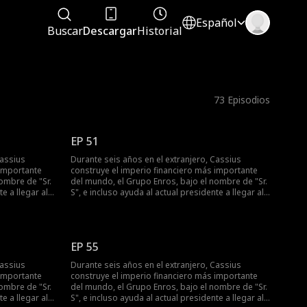
Español
Buscar
Descargar
Historial
73
Episodios
EP 51
Cassius
Durante seis años en el extranjero, Cassius
 importante
construye el imperio financiero más importante
ombre de "Sr.
del mundo, el Grupo Enros, bajo el nombre de "Sr.
e a llegar al
S", e incluso ayuda al actual presidente a llegar al
e a casa para
poder. Cuando regresa discretamente a casa para
ella, ella lo
proponerle matrimonio a su novia Isabella, ella lo
mando que
deja, persiguiendo la riqueza y afirmando que
ntemente
solo el misterioso Sr. S es lo suficientemente
EP 55
pequeño favor
bueno para ella. Mientras tanto, un pequeño favor
con Freya, la
lleva a Cassius a casarse de repente con Freya, la
Cassius
Durante seis años en el extranjero, Cassius
fiesta de
hermosa CEO de Mirror Media. En la fiesta de
 importante
construye el imperio financiero más importante
 echar a
inauguración de Isabella, ella intenta echar a
ombre de "Sr.
del mundo, el Grupo Enros, bajo el nombre de "Sr.
r quién es
Cassius una y otra vez, sin sospechar quién es
e a llegar al
S", e incluso ayuda al actual presidente a llegar al
ente decide
realmente, hasta que Cassius finalmente decide