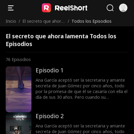
Inicio
/
El secreto que ahora
/
Todos los Episodios
lamenta
El secreto que ahora lamenta Todos los
Episodios
76
Episodios
Episodio 1
Ana García aceptó ser la secretaria y amante
secreta de Juan Gómez por cinco años, todo
por la promesa de que él se casaría con ella el
día de sus 30 años. Pero cuando su
cumpleaños estaba a punto de llegar y la
promesa se iba a cumplir, regresó Gloria
López, el amor imposible de Juan, y encima
Episodio 2
embarazada. Ana fue abandonada. El día de la
boda de Juan y Gloria, Ana entró a trabajar al
Ana García aceptó ser la secretaria y amante
Grupo Reyes, rompiendo por completo con él.
secreta de Juan Gómez por cinco años, todo