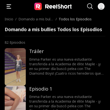
Inicio
/
Domando a mis bulli
/
Todos los Episodios
es
Domando a mis bullies Todos los Episodios
82
Episodios
Tráiler
Emma Parker es una nueva estudiante
transferida a la Academia de élite Maple - ¡y
en su primer día buscó pelea con The
Diamond Boys! ¡Cuatro ricos herederos que
gobiernan la academia y que han convertido
en Emma en el enemigo público número 1!
Pero quizá hay más de lo que se ve a simple
Episodio 1
vista. Rowan Calloway actúa como un tirano,
¿pero en realidad es un bully despiadado? Y
Emma Parker es una nueva estudiante
August Langford continúa ayudándola. ¿Ya se
transferida a la Academia de élite Maple - ¡y
conocían? A quién elegirá Emma, ¿a su peor
en su primer día buscó pelea con The