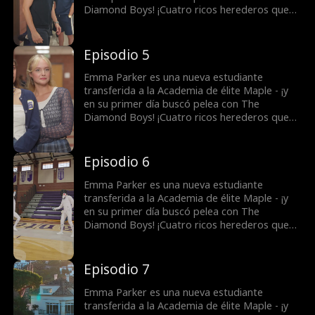
enemigo o a su amigo de la infancia?
Diamond Boys! ¡Cuatro ricos herederos que
gobiernan la academia y que han convertido
en Emma en el enemigo público número 1!
Pero quizá hay más de lo que se ve a simple
Episodio 5
vista. Rowan Calloway actúa como un tirano,
¿pero en realidad es un bully despiadado? Y
Emma Parker es una nueva estudiante
August Langford continúa ayudándola. ¿Ya se
transferida a la Academia de élite Maple - ¡y
conocían? A quién elegirá Emma, ¿a su peor
en su primer día buscó pelea con The
enemigo o a su amigo de la infancia?
Diamond Boys! ¡Cuatro ricos herederos que
gobiernan la academia y que han convertido
en Emma en el enemigo público número 1!
Pero quizá hay más de lo que se ve a simple
Episodio 6
vista. Rowan Calloway actúa como un tirano,
¿pero en realidad es un bully despiadado? Y
Emma Parker es una nueva estudiante
August Langford continúa ayudándola. ¿Ya se
transferida a la Academia de élite Maple - ¡y
conocían? A quién elegirá Emma, ¿a su peor
en su primer día buscó pelea con The
enemigo o a su amigo de la infancia?
Diamond Boys! ¡Cuatro ricos herederos que
gobiernan la academia y que han convertido
en Emma en el enemigo público número 1!
Pero quizá hay más de lo que se ve a simple
Episodio 7
vista. Rowan Calloway actúa como un tirano,
¿pero en realidad es un bully despiadado? Y
Emma Parker es una nueva estudiante
August Langford continúa ayudándola. ¿Ya se
transferida a la Academia de élite Maple - ¡y