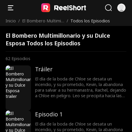
Inicio
/
El Bombero Multimill
/
Todos los Episodios
onario y su Dulce Esp
El Bombero Multimillonario y su Dulce
osa
Esposa Todos los Episodios
62
Episodios
Tráiler
El día de la boda de Chloe se desata un
incendio, y su prometido, Kevin, la abandona
para salvar a su hermanastra, Rachel, dejando
a Chloe en peligro. Leo se precipita hacia las
llamas para rescatarla. Para reclamar la
herencia de su mamá, Chloe se casa de forma
impulsiva con Leo sin ser consciente de que,
Episodio 1
en realidad, es un CEO billonario. A medida
que pasa el tiempo, Leo empieza a
El día de la boda de Chloe se desata un
enamorarse de Chloe hasta quedar
incendio, y su prometido, Kevin, la abandona