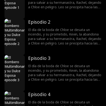
completamente dedicado a ella.
para salvar a su hermanastra, Rachel, dejando
a Chloe en peligro. Leo se precipita hacia las
llamas para rescatarla. Para reclamar la
herencia de su mamá, Chloe se casa de forma
impulsiva con Leo sin ser consciente de que,
Episodio 2
en realidad, es un CEO billonario. A medida
que pasa el tiempo, Leo empieza a
El día de la boda de Chloe se desata un
enamorarse de Chloe hasta quedar
incendio, y su prometido, Kevin, la abandona
completamente dedicado a ella.
para salvar a su hermanastra, Rachel, dejando
a Chloe en peligro. Leo se precipita hacia las
llamas para rescatarla. Para reclamar la
herencia de su mamá, Chloe se casa de forma
impulsiva con Leo sin ser consciente de que,
Episodio 3
en realidad, es un CEO billonario. A medida
que pasa el tiempo, Leo empieza a
El día de la boda de Chloe se desata un
enamorarse de Chloe hasta quedar
incendio, y su prometido, Kevin, la abandona
completamente dedicado a ella.
para salvar a su hermanastra, Rachel, dejando
a Chloe en peligro. Leo se precipita hacia las
llamas para rescatarla. Para reclamar la
herencia de su mamá, Chloe se casa de forma
impulsiva con Leo sin ser consciente de que,
Episodio 4
en realidad, es un CEO billonario. A medida
que pasa el tiempo, Leo empieza a
El día de la boda de Chloe se desata un