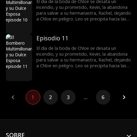
que pasa el tiempo, Leo empieza a
El día de la boda de Chloe se desata un
enamorarse de Chloe hasta quedar
incendio, y su prometido, Kevin, la abandona
completamente dedicado a ella.
para salvar a su hermanastra, Rachel, dejando
a Chloe en peligro. Leo se precipita hacia las
llamas para rescatarla. Para reclamar la
herencia de su mamá, Chloe se casa de forma
impulsiva con Leo sin ser consciente de que,
Episodio 11
en realidad, es un CEO billonario. A medida
que pasa el tiempo, Leo empieza a
El día de la boda de Chloe se desata un
enamorarse de Chloe hasta quedar
incendio, y su prometido, Kevin, la abandona
completamente dedicado a ella.
para salvar a su hermanastra, Rachel, dejando
a Chloe en peligro. Leo se precipita hacia las
llamas para rescatarla. Para reclamar la
herencia de su mamá, Chloe se casa de forma
impulsiva con Leo sin ser consciente de que,
en realidad, es un CEO billonario. A medida
que pasa el tiempo, Leo empieza a
1
2
3
...
6
enamorarse de Chloe hasta quedar
completamente dedicado a ella.
SOBRE