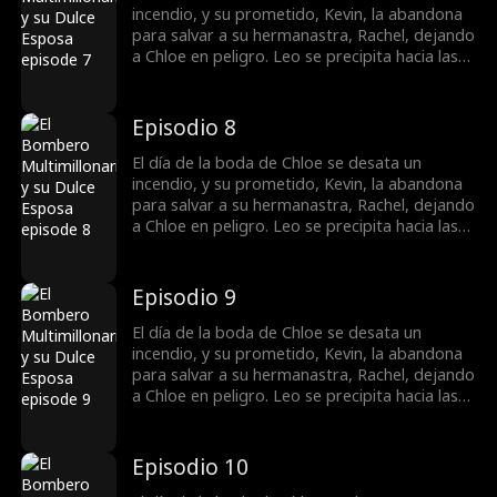
enamorarse de Chloe hasta quedar
incendio, y su prometido, Kevin, la abandona
completamente dedicado a ella.
para salvar a su hermanastra, Rachel, dejando
a Chloe en peligro. Leo se precipita hacia las
llamas para rescatarla. Para reclamar la
herencia de su mamá, Chloe se casa de forma
impulsiva con Leo sin ser consciente de que,
Episodio 8
en realidad, es un CEO billonario. A medida
que pasa el tiempo, Leo empieza a
El día de la boda de Chloe se desata un
enamorarse de Chloe hasta quedar
incendio, y su prometido, Kevin, la abandona
completamente dedicado a ella.
para salvar a su hermanastra, Rachel, dejando
a Chloe en peligro. Leo se precipita hacia las
llamas para rescatarla. Para reclamar la
herencia de su mamá, Chloe se casa de forma
impulsiva con Leo sin ser consciente de que,
Episodio 9
en realidad, es un CEO billonario. A medida
que pasa el tiempo, Leo empieza a
El día de la boda de Chloe se desata un
enamorarse de Chloe hasta quedar
incendio, y su prometido, Kevin, la abandona
completamente dedicado a ella.
para salvar a su hermanastra, Rachel, dejando
a Chloe en peligro. Leo se precipita hacia las
llamas para rescatarla. Para reclamar la
herencia de su mamá, Chloe se casa de forma
impulsiva con Leo sin ser consciente de que,
Episodio 10
en realidad, es un CEO billonario. A medida