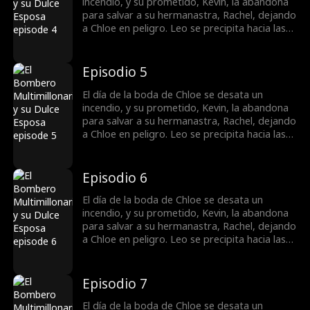
enamorarse de Chloe hasta quedar
incendio, y su prometido, Kevin, la abandona
completamente dedicado a ella.
para salvar a su hermanastra, Rachel, dejando
a Chloe en peligro. Leo se precipita hacia las
llamas para rescatarla. Para reclamar la
herencia de su mamá, Chloe se casa de forma
impulsiva con Leo sin ser consciente de que,
Episodio 5
en realidad, es un CEO billonario. A medida
que pasa el tiempo, Leo empieza a
El día de la boda de Chloe se desata un
enamorarse de Chloe hasta quedar
incendio, y su prometido, Kevin, la abandona
completamente dedicado a ella.
para salvar a su hermanastra, Rachel, dejando
a Chloe en peligro. Leo se precipita hacia las
llamas para rescatarla. Para reclamar la
herencia de su mamá, Chloe se casa de forma
impulsiva con Leo sin ser consciente de que,
Episodio 6
en realidad, es un CEO billonario. A medida
que pasa el tiempo, Leo empieza a
El día de la boda de Chloe se desata un
enamorarse de Chloe hasta quedar
incendio, y su prometido, Kevin, la abandona
completamente dedicado a ella.
para salvar a su hermanastra, Rachel, dejando
a Chloe en peligro. Leo se precipita hacia las
llamas para rescatarla. Para reclamar la
herencia de su mamá, Chloe se casa de forma
impulsiva con Leo sin ser consciente de que,
Episodio 7
en realidad, es un CEO billonario. A medida
que pasa el tiempo, Leo empieza a
El día de la boda de Chloe se desata un