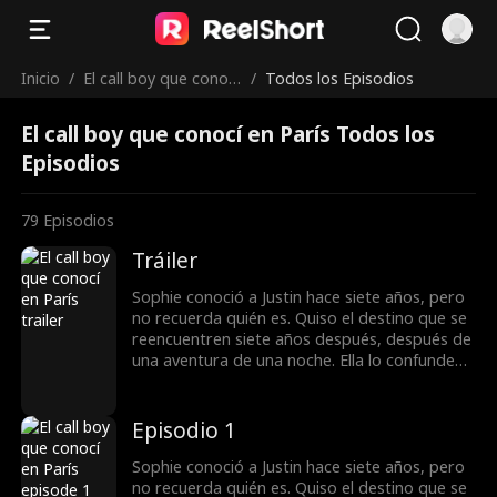
Inicio
/
El call boy que conocí
/
Todos los Episodios
en París
El call boy que conocí en París Todos los
Episodios
79
Episodios
Tráiler
Sophie conoció a Justin hace siete años, pero
no recuerda quién es. Quiso el destino que se
reencuentren siete años después, después de
una aventura de una noche. Ella lo confunde
con un callboy y le pide que finja casarse con
ella, pero no sabe... ¡es multimillonario!
Episodio 1
Sophie conoció a Justin hace siete años, pero
no recuerda quién es. Quiso el destino que se