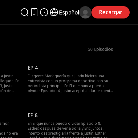
Recargar
Español
50
Episodios
EP 4
a Justin
El agente Mark quería que Justin hiciera una
llegada. En
entrevista con un programa deportivo con su
, Justin
periodista principal. En El que nunca puedo
ción de
olvidar Episodio 4, Justin aceptó al darse cuenta
aceptar que
de que la periodista era Sofia. Le pidió a Mark
e un juego
cancelar su evento y programar la entrevista al
aban
día siguiente mientras recordamos que Sofia
ar a Sofia
nunca miró atrás en su relación con Justin. ¿Qué
EP 8
Por qué
sucederá después?
amor,
En El que nunca puedo olvidar Episodio 8,
Esther, después de ver a Sofia y Eric juntos,
nda no era
intentó desprestigiarla frente a Justin. Esther