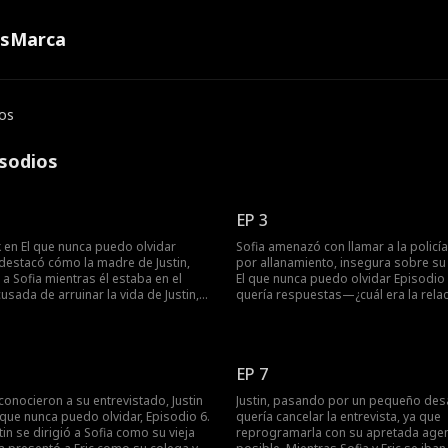
ns
Marca
os
isodios
EP 3
k en El que nunca puedo olvidar
Sofia amenazó con llamar a la policía 
destacó cómo la madre de Justin,
por allanamiento, insegura sobre su 
ó a Sofia mientras él estaba en el
El que nunca puedo olvidar Episodio 3
cusada de arruinar la vida de Justin,
quería respuestas—¿cuál era la rela
mpujada por Doris mientras le
Sofia con Eric? Pero Sofia se negó a 
nero para que dejara a Justin.
estaba soltera mientras mentía sobr
ver a Justin, Sofia perdió a su bebé.
entre ella y Eric, insinuando que est
te, Sofia tiene un invitado
involucrados. Esto llevó a Justin a dej
EP 7
 en casa—su ex. ¿Justin todavía
arrepentido por haber ido a verla. ¿
morado de Sofia?
mentía Sofia?
a conocieron a su entrevistado, Justin
Justin, pasando por un pequeño des
El que nunca puedo olvidar, Episodio 6.
quería cancelar la entrevista, ya que
in se dirigió a Sofia como su vieja
reprogramarla con su apretada age