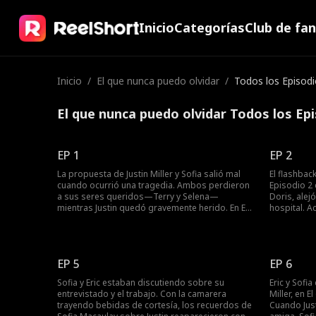
Inicio
Categorías
Club de fa
Inicio
/
El que nunca puedo olvidar
/
Todos los Episodi
El que nunca puedo olvidar Todos los Ep
EP 1
EP 2
La propuesta de Justin Miller y Sofia salió mal
El flashbac
cuando ocurrió una tragedia. Ambos perdieron
Episodio 2 
a sus seres queridos—Terry y Selena—
Doris, alej
mientras Justin quedó gravemente herido. En El
hospital. A
que nunca puedo olvidar Episodio 1, cinco años
Sofia fue e
después del día en que Sofia lo perdió todo—
arrojaba di
su futuro, su amor—se cruzó con su ex, Justin
Suplicando 
Miller. ¿Resurgirían las viejas chispas entre
En el presen
EP 5
EP 6
Justin y Sofia?
inesperado
estaba ena
Sofia y Eric estaban discutiendo sobre su
Eric y Sofi
entrevistado y el trabajo. Con la camarera
Miller, en 
trayendo bebidas de cortesía, los recuerdos de
Cuando Just