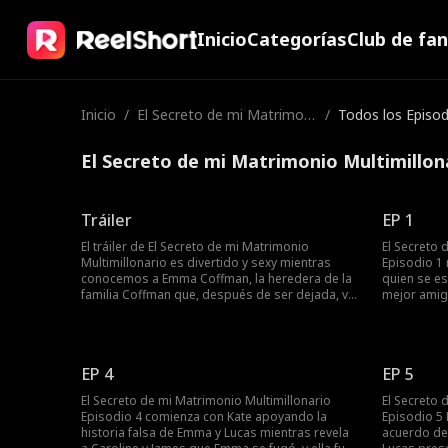
Inicio
Categorías
Club de fa
Inicio
/
El Secreto de mi Matrimoni
/
Todos los Episod
o Multimillonario
El Secreto de mi Matrimonio Multimillon
Tráiler
EP 1
El tráiler de El Secreto de mi Matrimonio
El Secreto 
Multimillonario es divertido y sexy mientras
Episodio 1
conocemos a Emma Coffman, la heredera de la
quien se e
familia Coffman que, después de ser dejada, va
mejor amig
al bar solo para encontrarse con su ex infiel
revelar su
James y su nueva chica Caroline. Emma agarra a
heredera C
un extraño que cree que es un escort y lo
normal. Em
presenta como su esposo. El extraño que finge
Baron la e
EP 4
EP 5
ser un escort resulta ser Lucas Fischer, el
considera 
multimillonario que propone un matrimonio
mantuvo su
El Secreto de mi Matrimonio Multimillonario
El Secreto 
falso. La pareja rápidamente comienza a ocultar
Episodio 4 comienza con Kate apoyando la
Episodio 5 
sus verdaderas identidades mientras se
historia falsa de Emma y Lucas mientras revela
acuerdo de
enredan en el mundo del matrimonio.