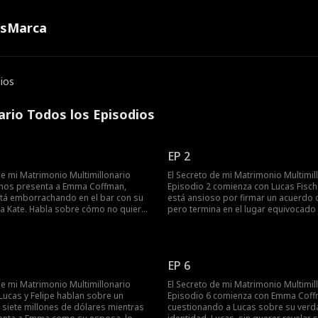
ns
Marca
ios
ario Todos los Episodios
EP 2
de mi Matrimonio Multimillonario
El Secreto de mi Matrimonio Multimil
 nos presenta a Emma Coffman,
Episodio 2 comienza con Lucas Fische
stá emborrachando en el bar con su
está ansioso por firmar un acuerdo 
a Kate. Habla sobre cómo no quiere
pero termina en el lugar equivocado
 verdadera identidad como la
accidentalmente se topa con Emma 
offman y quiere ser una persona
quien lo confunde con un escort de
ma revela que su exnovio James
malentendido. Lucas llama a Emma
ngañaba con Caroline Norman, quien
cazafortunas y Emma le responde p
EP 6
a Emma una don nadie ya que
si quiere que le pague por reemplaza
 identidad en secreto para James.
claramente sin saber que Lucas es u
de mi Matrimonio Multimillonario
El Secreto de mi Matrimonio Multimil
multimillonario.
Lucas y Felipe hablan sobre un
Episodio 6 comienza con Emma Cof
 siete millones de dólares mientras
cuestionando a Lucas sobre su verd