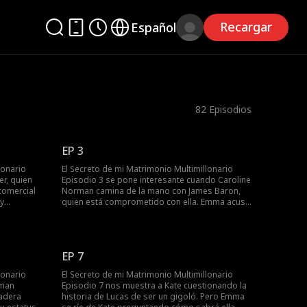
Recargar
Español
82
Episodios
EP 3
lonario
El Secreto de mi Matrimonio Multimillonario
r, quien
Episodio 3 se pone interesante cuando Caroline
comercial
Norman camina de la mano con James Baron,
 y
quien está comprometido con ella. Emma acusa
Coffman,
a James de engañarla y romper con ella
spués de un
mientras critica a Caroline por robar novios
desde la secundaria. Cuando Caroline intenta
reguntando
menospreciar a Emma por estar soltera en un
EP 7
r su traje,
bar, Emma decide salvar las apariencias
n
presentando a Lucas como su esposo y deja
lonario
El Secreto de mi Matrimonio Multimillonario
atónitos a los detractores.
fman
Episodio 7 nos muestra a Kate cuestionando la
adera
historia de Lucas de ser un gigoló. Pero Emma