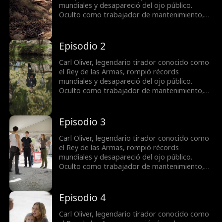
realmente.
mundiales y desapareció del ojo público.
Oculto como trabajador de mantenimiento,
soporta humillaciones sin que nadie conozca
su verdadera identidad. Cuando el campo de
tiro enfrenta una compra hostil, Carl decide
Episodio 2
actuar para proteger a Jane, la dueña, y su
hija Rebecca, demostrando su puntería
Carl Oliver, legendario tirador conocido como
legendaria y revelando al fin quién es
el Rey de las Armas, rompió récords
realmente.
mundiales y desapareció del ojo público.
Oculto como trabajador de mantenimiento,
soporta humillaciones sin que nadie conozca
su verdadera identidad. Cuando el campo de
tiro enfrenta una compra hostil, Carl decide
Episodio 3
actuar para proteger a Jane, la dueña, y su
hija Rebecca, demostrando su puntería
Carl Oliver, legendario tirador conocido como
legendaria y revelando al fin quién es
el Rey de las Armas, rompió récords
realmente.
mundiales y desapareció del ojo público.
Oculto como trabajador de mantenimiento,
soporta humillaciones sin que nadie conozca
su verdadera identidad. Cuando el campo de
tiro enfrenta una compra hostil, Carl decide
Episodio 4
actuar para proteger a Jane, la dueña, y su
hija Rebecca, demostrando su puntería
Carl Oliver, legendario tirador conocido como