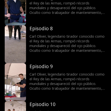
legendaria y revelando al fin quién es
el Rey de las Armas, rompió récords
realmente.
mundiales y desapareció del ojo público.
Oculto como trabajador de mantenimiento,
soporta humillaciones sin que nadie conozca
su verdadera identidad. Cuando el campo de
tiro enfrenta una compra hostil, Carl decide
Episodio 8
actuar para proteger a Jane, la dueña, y su
hija Rebecca, demostrando su puntería
Carl Oliver, legendario tirador conocido como
legendaria y revelando al fin quién es
el Rey de las Armas, rompió récords
realmente.
mundiales y desapareció del ojo público.
Oculto como trabajador de mantenimiento,
soporta humillaciones sin que nadie conozca
su verdadera identidad. Cuando el campo de
tiro enfrenta una compra hostil, Carl decide
Episodio 9
actuar para proteger a Jane, la dueña, y su
hija Rebecca, demostrando su puntería
Carl Oliver, legendario tirador conocido como
legendaria y revelando al fin quién es
el Rey de las Armas, rompió récords
realmente.
mundiales y desapareció del ojo público.
Oculto como trabajador de mantenimiento,
soporta humillaciones sin que nadie conozca
su verdadera identidad. Cuando el campo de
tiro enfrenta una compra hostil, Carl decide
Episodio 10
actuar para proteger a Jane, la dueña, y su