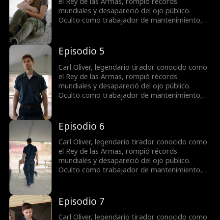
legendaria y revelando al fin quién es
el Rey de las Armas, rompió récords
realmente.
mundiales y desapareció del ojo público.
Oculto como trabajador de mantenimiento,
soporta humillaciones sin que nadie conozca
su verdadera identidad. Cuando el campo de
tiro enfrenta una compra hostil, Carl decide
Episodio 5
actuar para proteger a Jane, la dueña, y su
hija Rebecca, demostrando su puntería
Carl Oliver, legendario tirador conocido como
legendaria y revelando al fin quién es
el Rey de las Armas, rompió récords
realmente.
mundiales y desapareció del ojo público.
Oculto como trabajador de mantenimiento,
soporta humillaciones sin que nadie conozca
su verdadera identidad. Cuando el campo de
tiro enfrenta una compra hostil, Carl decide
Episodio 6
actuar para proteger a Jane, la dueña, y su
hija Rebecca, demostrando su puntería
Carl Oliver, legendario tirador conocido como
legendaria y revelando al fin quién es
el Rey de las Armas, rompió récords
realmente.
mundiales y desapareció del ojo público.
Oculto como trabajador de mantenimiento,
soporta humillaciones sin que nadie conozca
su verdadera identidad. Cuando el campo de
tiro enfrenta una compra hostil, Carl decide
Episodio 7
actuar para proteger a Jane, la dueña, y su
hija Rebecca, demostrando su puntería
Carl Oliver, legendario tirador conocido como