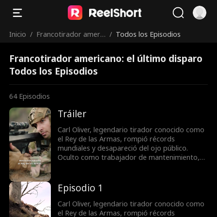
Inicio
/
Francotirador americ
/
Todos los Episodios
ano: el último dispar
Francotirador americano: el último disparo
o
Todos los Episodios
64
Episodios
Tráiler
Carl Oliver, legendario tirador conocido como
el Rey de las Armas, rompió récords
mundiales y desapareció del ojo público.
Oculto como trabajador de mantenimiento,
soporta humillaciones sin que nadie conozca
su verdadera identidad. Cuando el campo de
tiro enfrenta una compra hostil, Carl decide
Episodio 1
actuar para proteger a Jane, la dueña, y su
hija Rebecca, demostrando su puntería
Carl Oliver, legendario tirador conocido como
legendaria y revelando al fin quién es
el Rey de las Armas, rompió récords