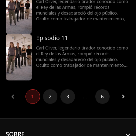
hija Rebecca, demostrando su puntería
Carl Oliver, legendario tirador conocido como
legendaria y revelando al fin quién es
el Rey de las Armas, rompió récords
realmente.
mundiales y desapareció del ojo público.
Oculto como trabajador de mantenimiento,
soporta humillaciones sin que nadie conozca
su verdadera identidad. Cuando el campo de
tiro enfrenta una compra hostil, Carl decide
Episodio 11
actuar para proteger a Jane, la dueña, y su
hija Rebecca, demostrando su puntería
Carl Oliver, legendario tirador conocido como
legendaria y revelando al fin quién es
el Rey de las Armas, rompió récords
realmente.
mundiales y desapareció del ojo público.
Oculto como trabajador de mantenimiento,
soporta humillaciones sin que nadie conozca
su verdadera identidad. Cuando el campo de
tiro enfrenta una compra hostil, Carl decide
actuar para proteger a Jane, la dueña, y su
hija Rebecca, demostrando su puntería
1
2
3
...
6
legendaria y revelando al fin quién es
realmente.
SOBRE