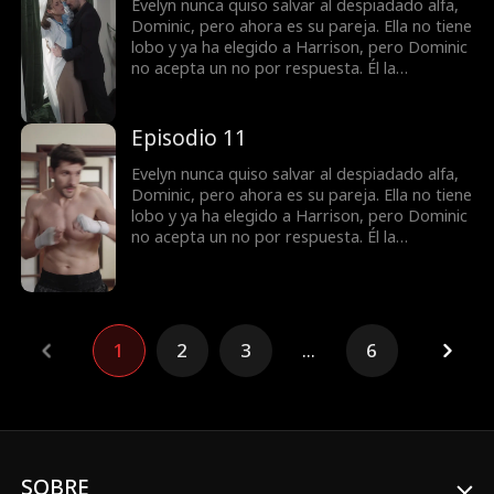
que, lentamente, empieza a desearlo... más
Evelyn nunca quiso salvar al despiadado alfa,
que a nada.
Dominic, pero ahora es su pareja. Ella no tiene
lobo y ya ha elegido a Harrison, pero Dominic
no acepta un no por respuesta. Él la
secuestra, reclamándola como suya. Ella
intenta escapar, pero cuanto más se resiste,
más ardiente se vuelve el deseo entre ellos.
Episodio 11
¿Qué es lo que más la aterra? La forma en
que, lentamente, empieza a desearlo... más
Evelyn nunca quiso salvar al despiadado alfa,
que a nada.
Dominic, pero ahora es su pareja. Ella no tiene
lobo y ya ha elegido a Harrison, pero Dominic
no acepta un no por respuesta. Él la
secuestra, reclamándola como suya. Ella
intenta escapar, pero cuanto más se resiste,
más ardiente se vuelve el deseo entre ellos.
¿Qué es lo que más la aterra? La forma en
que, lentamente, empieza a desearlo... más
1
2
3
...
6
que a nada.
SOBRE