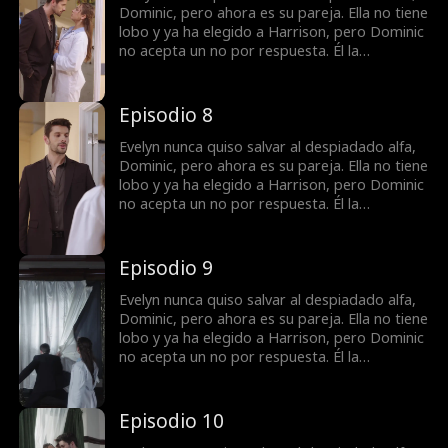
que a nada.
Dominic, pero ahora es su pareja. Ella no tiene
lobo y ya ha elegido a Harrison, pero Dominic
no acepta un no por respuesta. Él la
secuestra, reclamándola como suya. Ella
intenta escapar, pero cuanto más se resiste,
más ardiente se vuelve el deseo entre ellos.
Episodio 8
¿Qué es lo que más la aterra? La forma en
que, lentamente, empieza a desearlo... más
Evelyn nunca quiso salvar al despiadado alfa,
que a nada.
Dominic, pero ahora es su pareja. Ella no tiene
lobo y ya ha elegido a Harrison, pero Dominic
no acepta un no por respuesta. Él la
secuestra, reclamándola como suya. Ella
intenta escapar, pero cuanto más se resiste,
más ardiente se vuelve el deseo entre ellos.
Episodio 9
¿Qué es lo que más la aterra? La forma en
que, lentamente, empieza a desearlo... más
Evelyn nunca quiso salvar al despiadado alfa,
que a nada.
Dominic, pero ahora es su pareja. Ella no tiene
lobo y ya ha elegido a Harrison, pero Dominic
no acepta un no por respuesta. Él la
secuestra, reclamándola como suya. Ella
intenta escapar, pero cuanto más se resiste,
más ardiente se vuelve el deseo entre ellos.
Episodio 10
¿Qué es lo que más la aterra? La forma en