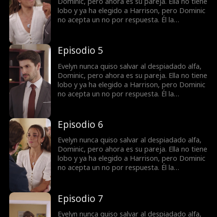
que a nada.
Dominic, pero ahora es su pareja. Ella no tiene
lobo y ya ha elegido a Harrison, pero Dominic
no acepta un no por respuesta. Él la
secuestra, reclamándola como suya. Ella
intenta escapar, pero cuanto más se resiste,
más ardiente se vuelve el deseo entre ellos.
Episodio 5
¿Qué es lo que más la aterra? La forma en
que, lentamente, empieza a desearlo... más
Evelyn nunca quiso salvar al despiadado alfa,
que a nada.
Dominic, pero ahora es su pareja. Ella no tiene
lobo y ya ha elegido a Harrison, pero Dominic
no acepta un no por respuesta. Él la
secuestra, reclamándola como suya. Ella
intenta escapar, pero cuanto más se resiste,
más ardiente se vuelve el deseo entre ellos.
Episodio 6
¿Qué es lo que más la aterra? La forma en
que, lentamente, empieza a desearlo... más
Evelyn nunca quiso salvar al despiadado alfa,
que a nada.
Dominic, pero ahora es su pareja. Ella no tiene
lobo y ya ha elegido a Harrison, pero Dominic
no acepta un no por respuesta. Él la
secuestra, reclamándola como suya. Ella
intenta escapar, pero cuanto más se resiste,
más ardiente se vuelve el deseo entre ellos.
Episodio 7
¿Qué es lo que más la aterra? La forma en
que, lentamente, empieza a desearlo... más
Evelyn nunca quiso salvar al despiadado alfa,