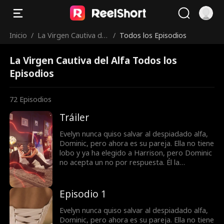
Inicio
/
La Virgen Cautiva del
/
Todos los Episodios
Alfa
La Virgen Cautiva del Alfa Todos los
Episodios
72
Episodios
Tráiler
Evelyn nunca quiso salvar al despiadado alfa,
Dominic, pero ahora es su pareja. Ella no tiene
lobo y ya ha elegido a Harrison, pero Dominic
no acepta un no por respuesta. Él la
secuestra, reclamándola como suya. Ella
intenta escapar, pero cuanto más se resiste,
más ardiente se vuelve el deseo entre ellos.
Episodio 1
¿Qué es lo que más la aterra? La forma en
que, lentamente, empieza a desearlo... más
Evelyn nunca quiso salvar al despiadado alfa,
que a nada.
Dominic, pero ahora es su pareja. Ella no tiene