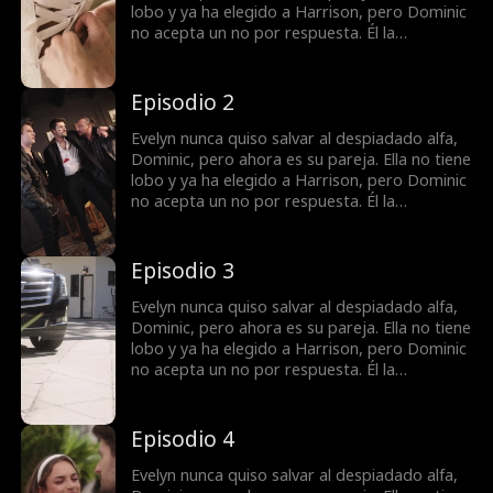
lobo y ya ha elegido a Harrison, pero Dominic
no acepta un no por respuesta. Él la
secuestra, reclamándola como suya. Ella
intenta escapar, pero cuanto más se resiste,
más ardiente se vuelve el deseo entre ellos.
Episodio 2
¿Qué es lo que más la aterra? La forma en
que, lentamente, empieza a desearlo... más
Evelyn nunca quiso salvar al despiadado alfa,
que a nada.
Dominic, pero ahora es su pareja. Ella no tiene
lobo y ya ha elegido a Harrison, pero Dominic
no acepta un no por respuesta. Él la
secuestra, reclamándola como suya. Ella
intenta escapar, pero cuanto más se resiste,
más ardiente se vuelve el deseo entre ellos.
Episodio 3
¿Qué es lo que más la aterra? La forma en
que, lentamente, empieza a desearlo... más
Evelyn nunca quiso salvar al despiadado alfa,
que a nada.
Dominic, pero ahora es su pareja. Ella no tiene
lobo y ya ha elegido a Harrison, pero Dominic
no acepta un no por respuesta. Él la
secuestra, reclamándola como suya. Ella
intenta escapar, pero cuanto más se resiste,
más ardiente se vuelve el deseo entre ellos.
Episodio 4
¿Qué es lo que más la aterra? La forma en
que, lentamente, empieza a desearlo... más
Evelyn nunca quiso salvar al despiadado alfa,