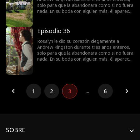
solo para que la abandonara como si no fuera
nada. En su boda con alguien más, él aparece
para decirle que ... ¿Ella era todo para él todo
el tiempo?
Episodio 36
Rosalyn le dio su corazón ciegamente a
Andrew Kingston durante tres años enteros,
solo para que la abandonara como si no fuera
nada. En su boda con alguien más, él aparece
para decirle que ... ¿Ella era todo para él todo
el tiempo?
1
2
3
...
6
SOBRE