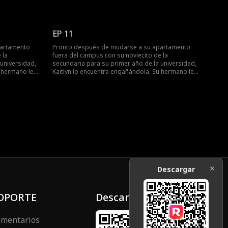
agredir
mientras golpeaba a Brent, quien confesó haberla
 que la dejara
drogado. Por otro lado, Kaitlyn creía que Cole
Brent por sus
estaba celoso de la atención que ella recibía en la
te, revisa los
fiesta. ¿Lo estaba realmente?
EP 11
partamento
Pronto después de mudarse a su apartamento
 la
fuera del campus con su noviecito de la
 universidad,
secundaria para su primer año de la universidad,
u hermano le
Kaitlyn lo encuentra engañándola. Su hermano le
ya que él
ofrece quedarse en su apartamento ya que él
ar, se da
estará fuera todo el semestre. Al llegar, se da
tirá el
cuenta que no está sola y que compartirá el
igo de su
departamento con Cole, el mejor amigo de su
grado en el
hermano, que es estudiante de postgrado en el
iva la llama
mismo campus. A medida que se reaviva la llama
ienen que
de un flechazo de la infancia, ellos tienen que
s mientras ex
manejar su nueva relación de adultos mientras ex
 peor de todo,
parejas malvadas, chicas malas y lo peor de todo,
arlos.
el hermano de Kaitlyn, intentan separarlos.
Descargar
OPORTE
Descargar
mentarios