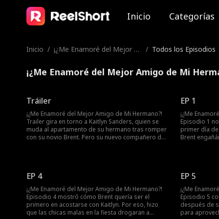
Inicio
Categorías
Inicio
/
¡¿Me Enamoré del Mejor A
/
Todos los Episodios
migo de Mi Hermano?!
¡¿Me Enamoré del Mejor Amigo de Mi Herma
Tráiler
EP 1
¡¿Me Enamoré del Mejor Amigo de Mi Hermano?!
¡¿Me Enamoré
Trailer gira en torno a Kaitlyn Sanders, quien se
Episodio 1 no
muda al apartamento de su hermano tras romper
primer día de
con su novio Brent. Pero su nuevo compañero de
Brent engañá
cuarto no es otro que su amor de infancia, Cole.
echaron a Kait
Con una atracción irresistible y sentimientos
su hermano R
crecientes, Kaitlyn y Cole navegan su romance en
quedarse. Mu
secreto. ¿Qué pasará cuando el hermano de
significaba c
EP 4
EP 5
Kaitlyn se entere?
¿Qué suceder
¡¿Me Enamoré del Mejor Amigo de Mi Hermano?!
¡¿Me Enamoré
Episodio 4 mostró cómo Brent quería ser el
Episodio 5 co
primero en acostarse con Kaitlyn. Por eso, hizo
después de su
que las chicas malas en la fiesta drogaran a
para aprovech