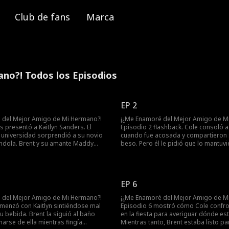
Club de fans
Marca
no?! Todos los Episodios
EP 2
 del Mejor Amigo de Mi Hermano?!
¡¿Me Enamoré del Mejor Amigo de M
s presentó a Kaitlyn Sanders. El
Episodio 2 flashback. Cole consoló a 
 universidad sorprendió a su novio
cuando fue acosada y compartieron 
ndola. Brent y su amante Maddy
beso. Pero él le pidió que lo mantuvi
lyn del apartamento. Ella recurrió a
secreto. En el presente, Kaitlyn se di
yan para pedirle un lugar donde
que Cole era el compañero de cuart
darse al apartamento de Ryan
Ryan fuera el semestre, Kaitlyn vivirí
ompartirlo con su amor de infancia.
Cole. ¿Reavivaría esto el amor de Kai
EP 6
á después?
 del Mejor Amigo de Mi Hermano?!
¡¿Me Enamoré del Mejor Amigo de M
menzó con Kaitlyn sintiéndose mal
Episodio 6 mostró cómo Cole confro
 bebida. Brent la siguió al baño
en la fiesta para averiguar dónde est
arse de ella mientras fingía
Mientras tanto, Brent estaba listo pa