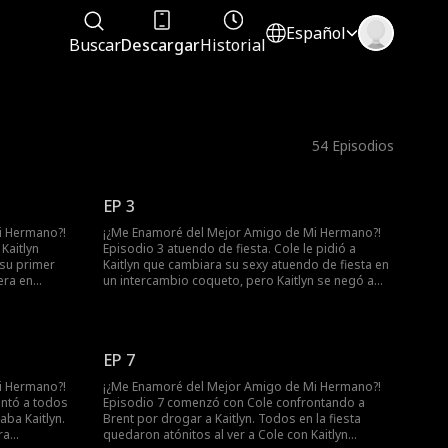
Español
Buscar
Descargar
Historial
54
Episodios
EP 3
i Hermano?!
¡¿Me Enamoré del Mejor Amigo de Mi Hermano?!
Kaitlyn
Episodio 3 atuendo de fiesta. Cole le pidió a
su primer
Kaitlyn que cambiara su sexy atuendo de fiesta en
era en
un intercambio coqueto, pero Kaitlyn se negó a
o cuenta de
cambiarse. En la fiesta, los estudiantes de
o de Ryan. Con
pregrado se preguntaban si Cole asistiría. Kaitlyn
a sola con
hizo una entrada impresionante en la fiesta con su
tlyn por Cole?
ex presente. ¿Aparecería Cole por Kaitlyn?
EP 7
i Hermano?!
¡¿Me Enamoré del Mejor Amigo de Mi Hermano?!
ntó a todos
Episodio 7 comenzó con Cole confrontando a
aba Kaitlyn.
Brent por drogar a Kaitlyn. Todos en la fiesta
ra
quedaron atónitos al ver a Cole con Kaitlyn