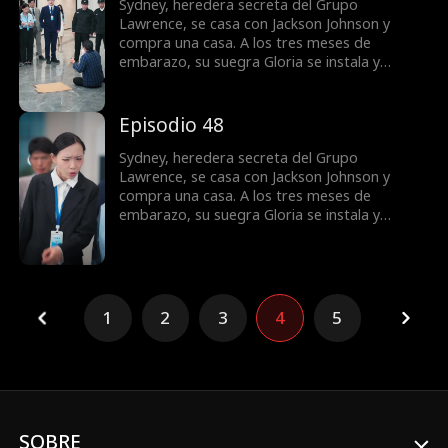
Sydney, heredera secreta del Grupo
Lawrence, se casa con Jackson Johnson y
compra una casa. A los tres meses de
embarazo, su suegra Gloria se instala y
reclama la vivienda para su hijo Jordan. Lo que
empieza como una disputa por codicia se
vuelve una guerra por la dignidad. La justicia
Episodio 48
tarda, pero llega.
Sydney, heredera secreta del Grupo
Lawrence, se casa con Jackson Johnson y
compra una casa. A los tres meses de
embarazo, su suegra Gloria se instala y
reclama la vivienda para su hijo Jordan. Lo que
empieza como una disputa por codicia se
vuelve una guerra por la dignidad. La justicia
tarda, pero llega.
1
2
3
4
5
SOBRE