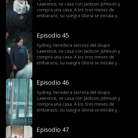
Lawrence, se casa con Jackson Johnson y
compra una casa. A los tres meses de
embarazo, su suegra Gloria se instala y
reclama la vivienda para su hijo Jordan. Lo que
empieza como una disputa por codicia se
vuelve una guerra por la dignidad. La justicia
Episodio 45
tarda, pero llega.
Sydney, heredera secreta del Grupo
Lawrence, se casa con Jackson Johnson y
compra una casa. A los tres meses de
embarazo, su suegra Gloria se instala y
reclama la vivienda para su hijo Jordan. Lo que
empieza como una disputa por codicia se
vuelve una guerra por la dignidad. La justicia
Episodio 46
tarda, pero llega.
Sydney, heredera secreta del Grupo
Lawrence, se casa con Jackson Johnson y
compra una casa. A los tres meses de
embarazo, su suegra Gloria se instala y
reclama la vivienda para su hijo Jordan. Lo que
empieza como una disputa por codicia se
vuelve una guerra por la dignidad. La justicia
Episodio 47
tarda, pero llega.