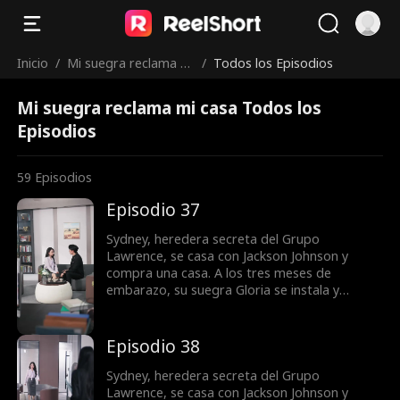
Inicio
/
Mi suegra reclama mi
/
Todos los Episodios
casa
Mi suegra reclama mi casa Todos los
Episodios
59
Episodios
Episodio 37
Sydney, heredera secreta del Grupo
Lawrence, se casa con Jackson Johnson y
compra una casa. A los tres meses de
embarazo, su suegra Gloria se instala y
reclama la vivienda para su hijo Jordan. Lo que
empieza como una disputa por codicia se
vuelve una guerra por la dignidad. La justicia
Episodio 38
tarda, pero llega.
Sydney, heredera secreta del Grupo
Lawrence, se casa con Jackson Johnson y