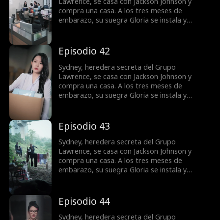
Lawrence, se casa con Jackson Johnson y
compra una casa. A los tres meses de
embarazo, su suegra Gloria se instala y
reclama la vivienda para su hijo Jordan. Lo que
empieza como una disputa por codicia se
vuelve una guerra por la dignidad. La justicia
Episodio 42
tarda, pero llega.
Sydney, heredera secreta del Grupo
Lawrence, se casa con Jackson Johnson y
compra una casa. A los tres meses de
embarazo, su suegra Gloria se instala y
reclama la vivienda para su hijo Jordan. Lo que
empieza como una disputa por codicia se
vuelve una guerra por la dignidad. La justicia
Episodio 43
tarda, pero llega.
Sydney, heredera secreta del Grupo
Lawrence, se casa con Jackson Johnson y
compra una casa. A los tres meses de
embarazo, su suegra Gloria se instala y
reclama la vivienda para su hijo Jordan. Lo que
empieza como una disputa por codicia se
vuelve una guerra por la dignidad. La justicia
Episodio 44
tarda, pero llega.
Sydney, heredera secreta del Grupo