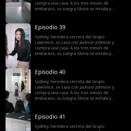
compra una casa. A los tres meses de
embarazo, su suegra Gloria se instala y
reclama la vivienda para su hijo Jordan. Lo que
empieza como una disputa por codicia se
vuelve una guerra por la dignidad. La justicia
Episodio 39
tarda, pero llega.
Sydney, heredera secreta del Grupo
Lawrence, se casa con Jackson Johnson y
compra una casa. A los tres meses de
embarazo, su suegra Gloria se instala y
reclama la vivienda para su hijo Jordan. Lo que
empieza como una disputa por codicia se
vuelve una guerra por la dignidad. La justicia
Episodio 40
tarda, pero llega.
Sydney, heredera secreta del Grupo
Lawrence, se casa con Jackson Johnson y
compra una casa. A los tres meses de
embarazo, su suegra Gloria se instala y
reclama la vivienda para su hijo Jordan. Lo que
empieza como una disputa por codicia se
vuelve una guerra por la dignidad. La justicia
Episodio 41
tarda, pero llega.
Sydney, heredera secreta del Grupo