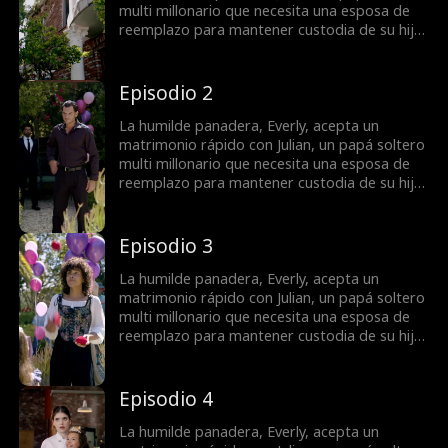
multi millonario que necesita una esposa de
reemplazo para mantener custodia de su hija.
Lo que comienza como un matrimonio fingido
se convierte en una receta de amor cuando
descubren sus sentimientos entre sí mientras
Episodio 2
combaten a un némesis celoso, un ex-
prometido acosador y una ex-esposa lunática
La humilde panadera, Everly, acepta un
quienes harán lo que sea para separarlos.
matrimonio rápido con Julian, un papá soltero
multi millonario que necesita una esposa de
reemplazo para mantener custodia de su hija.
Lo que comienza como un matrimonio fingido
se convierte en una receta de amor cuando
descubren sus sentimientos entre sí mientras
Episodio 3
combaten a un némesis celoso, un ex-
prometido acosador y una ex-esposa lunática
La humilde panadera, Everly, acepta un
quienes harán lo que sea para separarlos.
matrimonio rápido con Julian, un papá soltero
multi millonario que necesita una esposa de
reemplazo para mantener custodia de su hija.
Lo que comienza como un matrimonio fingido
se convierte en una receta de amor cuando
descubren sus sentimientos entre sí mientras
Episodio 4
combaten a un némesis celoso, un ex-
prometido acosador y una ex-esposa lunática
La humilde panadera, Everly, acepta un