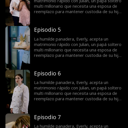
quienes harán lo que sea para separarlos.
matrimonio rápido con Julian, un papá soltero
multi millonario que necesita una esposa de
reemplazo para mantener custodia de su hija.
Lo que comienza como un matrimonio fingido
se convierte en una receta de amor cuando
descubren sus sentimientos entre sí mientras
Episodio 5
combaten a un némesis celoso, un ex-
prometido acosador y una ex-esposa lunática
La humilde panadera, Everly, acepta un
quienes harán lo que sea para separarlos.
matrimonio rápido con Julian, un papá soltero
multi millonario que necesita una esposa de
reemplazo para mantener custodia de su hija.
Lo que comienza como un matrimonio fingido
se convierte en una receta de amor cuando
descubren sus sentimientos entre sí mientras
Episodio 6
combaten a un némesis celoso, un ex-
prometido acosador y una ex-esposa lunática
La humilde panadera, Everly, acepta un
quienes harán lo que sea para separarlos.
matrimonio rápido con Julian, un papá soltero
multi millonario que necesita una esposa de
reemplazo para mantener custodia de su hija.
Lo que comienza como un matrimonio fingido
se convierte en una receta de amor cuando
descubren sus sentimientos entre sí mientras
Episodio 7
combaten a un némesis celoso, un ex-
prometido acosador y una ex-esposa lunática
La humilde panadera, Everly, acepta un