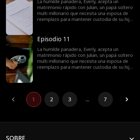
prometido acosador y una ex-esposa lunática
La humilde panadera, Everly, acepta un
quienes harán lo que sea para separarlos.
matrimonio rápido con Julian, un papá soltero
multi millonario que necesita una esposa de
reemplazo para mantener custodia de su hija.
Lo que comienza como un matrimonio fingido
se convierte en una receta de amor cuando
descubren sus sentimientos entre sí mientras
Episodio 11
combaten a un némesis celoso, un ex-
prometido acosador y una ex-esposa lunática
La humilde panadera, Everly, acepta un
quienes harán lo que sea para separarlos.
matrimonio rápido con Julian, un papá soltero
multi millonario que necesita una esposa de
reemplazo para mantener custodia de su hija.
Lo que comienza como un matrimonio fingido
se convierte en una receta de amor cuando
descubren sus sentimientos entre sí mientras
combaten a un némesis celoso, un ex-
prometido acosador y una ex-esposa lunática
1
2
3
...
7
quienes harán lo que sea para separarlos.
SOBRE