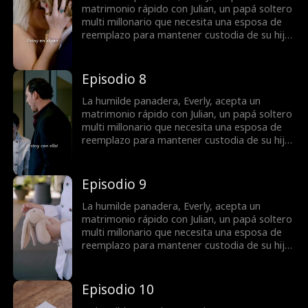
quienes harán lo que sea para separarlos.
matrimonio rápido con Julian, un papá soltero
multi millonario que necesita una esposa de
reemplazo para mantener custodia de su hija.
Lo que comienza como un matrimonio fingido
se convierte en una receta de amor cuando
descubren sus sentimientos entre sí mientras
Episodio 8
combaten a un némesis celoso, un ex-
prometido acosador y una ex-esposa lunática
La humilde panadera, Everly, acepta un
quienes harán lo que sea para separarlos.
matrimonio rápido con Julian, un papá soltero
multi millonario que necesita una esposa de
reemplazo para mantener custodia de su hija.
Lo que comienza como un matrimonio fingido
se convierte en una receta de amor cuando
descubren sus sentimientos entre sí mientras
Episodio 9
combaten a un némesis celoso, un ex-
prometido acosador y una ex-esposa lunática
La humilde panadera, Everly, acepta un
quienes harán lo que sea para separarlos.
matrimonio rápido con Julian, un papá soltero
multi millonario que necesita una esposa de
reemplazo para mantener custodia de su hija.
Lo que comienza como un matrimonio fingido
se convierte en una receta de amor cuando
descubren sus sentimientos entre sí mientras
Episodio 10
combaten a un némesis celoso, un ex-