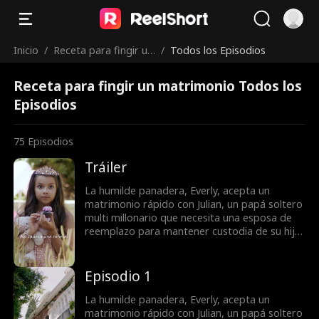
Inicio
/
Receta para fingir un
/
Todos los Episodios
matrimonio
Receta para fingir un matrimonio Todos los
Episodios
75
Episodios
Tráiler
La humilde panadera, Everly, acepta un
matrimonio rápido con Julian, un papá soltero
multi millonario que necesita una esposa de
reemplazo para mantener custodia de su hija.
Lo que comienza como un matrimonio fingido
se convierte en una receta de amor cuando
descubren sus sentimientos entre sí mientras
Episodio 1
combaten a un némesis celoso, un ex-
prometido acosador y una ex-esposa lunática
La humilde panadera, Everly, acepta un
quienes harán lo que sea para separarlos.
matrimonio rápido con Julian, un papá soltero