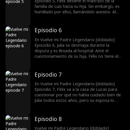
dificultades. ¿Qué hará para proteger a su
Episodio 5, Félix detiene el maltrato de la
hija?
familia de Luis hacia su hija. Sin embargo, es
humillado por ellos, llamándolo asesino. Al
enterarse de la trágica adolescencia de Julia,
Félix se siente profundamente conmovido.
Decide darle a esa familia una lección…
Episodio 6
En Vuelve mi Padre Legendario [doblado]
Episodio 6, Julia se desmaya durante la
disputa y es llevada al hospital. Ante el
cuestionamiento de su hija, Félix no tiene el
corazón para contarle a Julia la verdad de la
muerte de su madre. Julia, profundamente
decepcionada, expresa todos los sufrimientos
Episodio 7
que ha experimentado a lo largo de los años.
Las acusaciones de Julia llevan a Félix a decidir
En Vuelve mi Padre Legendario [doblado]
que debía cambiarlo todo.
Episodio 7, Félix va a la casa de Lucas para
cuestionar por qué no había cuidado bien de
Julia todos estos años, pero su esposa lo
humilla. Cuando Lucas llega a casa, se arrodilla
y le pide perdón a Félix, mientras su esposa
sigue hablando sin parar, amenazando con
Episodio 8
llamar a la policía. Esto provoca que Lucas la
reprendiera...
Vuelve mi Padre Legendario [doblado]