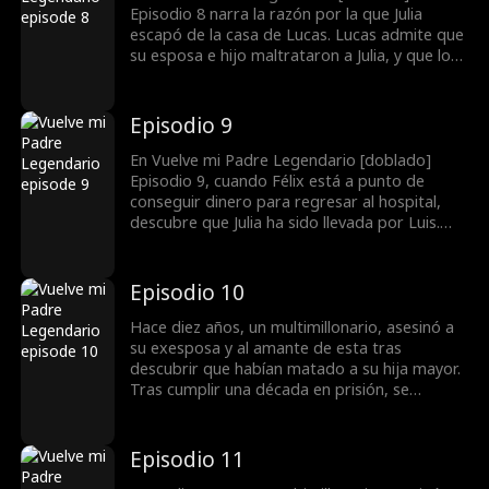
Episodio 8 narra la razón por la que Julia
escapó de la casa de Lucas. Lucas admite que
su esposa e hijo maltrataron a Julia, y que los
mil millones que Félix le dio se reducen a solo
diez millones. A pesar de esto, la esposa de
Lucas ni siquiera quiere devolver esos diez
Episodio 9
millones restantes y, además, insulta
verbalmente a Félix. Esta acción enfurece por
En Vuelve mi Padre Legendario [doblado]
completo a Félix...
Episodio 9, cuando Félix está a punto de
conseguir dinero para regresar al hospital,
descubre que Julia ha sido llevada por Luis.
Luis, furioso, golpeó a Julia, queriendo
devolverle a Félix el doble de lo que ha
recibido. Cuando Félix llega, Julia ya está al
Episodio 10
borde de la muerte...
Hace diez años, un multimillonario, asesinó a
su exesposa y al amante de esta tras
descubrir que habían matado a su hija mayor.
Tras cumplir una década en prisión, se
reencontró con su hija menor, que sufría
abusos por la familia de su esposo. Ella lo
rechazó, aún resentida por el pasado. Sin
Episodio 11
embargo, a través de luchas y revelaciones