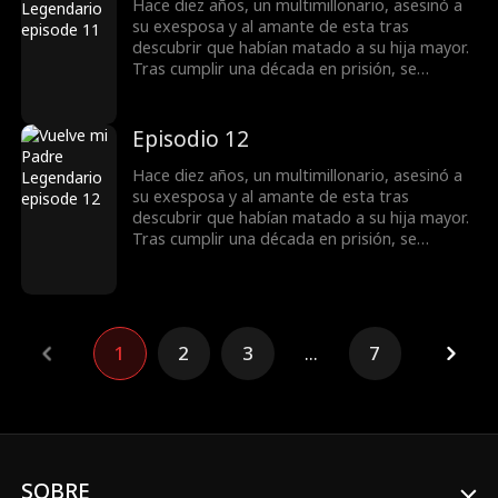
dolorosas, lograron reconciliarse. Finalmente,
Hace diez años, un multimillonario, asesinó a
unieron fuerzas para enfrentar a sus
su exesposa y al amante de esta tras
enemigos y restaurar la justicia.
descubrir que habían matado a su hija mayor.
Tras cumplir una década en prisión, se
reencontró con su hija menor, que sufría
abusos por la familia de su esposo. Ella lo
rechazó, aún resentida por el pasado. Sin
Episodio 12
embargo, a través de luchas y revelaciones
dolorosas, lograron reconciliarse. Finalmente,
Hace diez años, un multimillonario, asesinó a
unieron fuerzas para enfrentar a sus
su exesposa y al amante de esta tras
enemigos y restaurar la justicia.
descubrir que habían matado a su hija mayor.
Tras cumplir una década en prisión, se
reencontró con su hija menor, que sufría
abusos por la familia de su esposo. Ella lo
rechazó, aún resentida por el pasado. Sin
embargo, a través de luchas y revelaciones
dolorosas, lograron reconciliarse. Finalmente,
1
2
3
...
7
unieron fuerzas para enfrentar a sus
enemigos y restaurar la justicia.
SOBRE