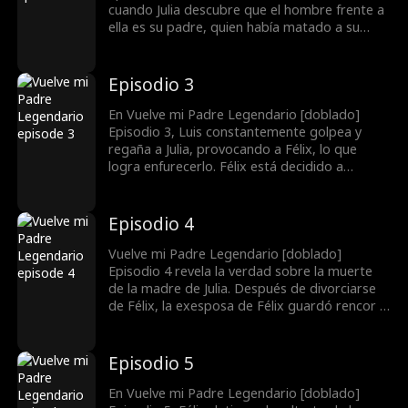
cuando Julia descubre que el hombre frente a
ella es su padre, quien había matado a su
madre hace 18 años, se siente devastada y lo
expulsa. Félix prometió a Julia que al día
siguiente traería 100 mil millones. ¿A dónde irá
Episodio 3
para conseguir esa cantidad?
En Vuelve mi Padre Legendario [doblado]
Episodio 3, Luis constantemente golpea y
regaña a Julia, provocando a Félix, lo que
logra enfurecerlo. Félix está decidido a
proteger a su hija y hacer que Luis se someta.
Pero Julia defiende a su esposo, mencionando
la muerte de su madre. Félix se queda
Episodio 4
paralizado. ¿Qué secretos se esconden detrás
de este incidente?
Vuelve mi Padre Legendario [doblado]
Episodio 4 revela la verdad sobre la muerte
de la madre de Julia. Después de divorciarse
de Félix, la exesposa de Félix guardó rencor y
se alió con extraños para matar a la hermana
de Julia, Yoli. Enfurecido, Félix mató a su
exesposa. Después de que Luis se lleva a Julia,
Episodio 5
Félix la sigue hasta la casa de su suegra.
Descubre que Julia vive con muchas
En Vuelve mi Padre Legendario [doblado]