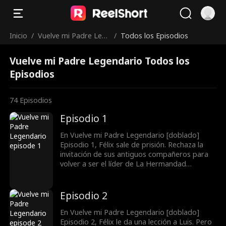
Inicio
/
Vuelve mi Padre Leg
/
Todos los Episodios
endario
Vuelve mi Padre Legendario Todos los
Episodios
74
Episodios
Episodio 1
En Vuelve mi Padre Legendario [doblado]
Episodio 1, Félix sale de prisión. Rechaza la
invitación de sus antiguos compañeros para
volver a ser el líder de La Hermandad
Celestial. Está decidido a regresar al lado de
su hija Julia. Sin embargo, cuando llega al lugar
donde trabaja Julia, presencia cómo su
Episodio 2
esposo Luis la maltrata. ¿Qué hará Félix?
En Vuelve mi Padre Legendario [doblado]
Episodio 2, Félix le da una lección a Luis. Pero