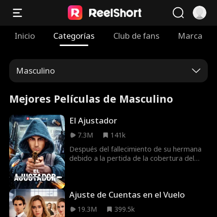
Inicio
Categorías
Club de fans
Marca
Masculino
Mejores Películas de Masculino
El Ajustador
7.3M
141k
Después del fallecimiento de su hermana
debido a la pertida de la cobertura del
seguro médico, Matteo Leone, un hombre
destrozado, toma la justicia por sus
propias manos asesinando al director
Ajuste de Cuentas en el Vuelo
general de la compañía de seguros. No
busca solo venganza, tiene un objetivo
19.3M
399.5k
mayor: desenmascarar a las compañías de