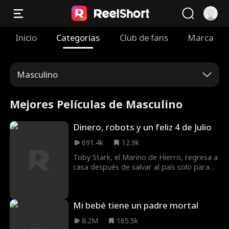
Inicio
Categorías
Club de fans
Marca
Masculino
Mejores Películas de Masculino
Dinero, robots y un feliz 4 de Julio
691.4k
12.9k
Toby Stark, el Marino de Hierro, regresa a
casa después de salvar al país solo para
que su ex termine brutalmente con él. ¡Ella
no tiene idea de que es el hombre más
rico del planeta! ¿Cómo se vengará
Mi bebé tiene un padre mortal
Tobias?
8.2M
165.5k