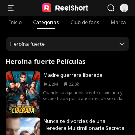
Inicio
Categorías
Club de fans
Marca
Heroína fuerte
Heroína fuerte Películas
Madre guerrera liberada
2.2M
22.8k
Cuando su hija adolescente es violada y
secuestrada por traficantes de sexo, la
legendaria guerrera, la teniente Phoenix
Ryan, de los Navy SEAL, abandona su vida
de anonimato como propietaria de una
Nunca te divorcies de una
cafetería de un pequeño pueblo para
rescatar a su hija y destruir al cártel
Heredera Multimillonaria Secreta
Navarro que se la ha llevado.