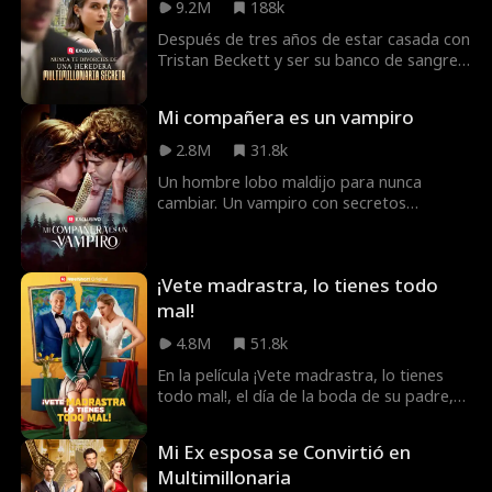
9.2M
188k
Después de tres años de estar casada con
Tristan Beckett y ser su banco de sangre
ambulante, ¡Joyce Powell finalmente se
divorcia de él! Tristan pensó que Joyce era
Mi compañera es un vampiro
una chica vanidosa que solo se casó con él
por dinero, ¡poco sabía él que ella es una
2.8M
31.8k
heredera secreta multimillonaria! ¿Ganará
Un hombre lobo maldijo para nunca
Tristan el corazón de Joyce de nuevo? ¿O
cambiar. Un vampiro con secretos
ella se enamorará de un joven y lindo
oscuros. Se supone que Kaiya y Talon son
William Pope?
enemigos mortales, pero ¿qué harán los
dos cuando sucedan lo imposible y ...
¡Vete madrastra, lo tienes todo
forman un pareja Bond?
mal!
4.8M
51.8k
En la película ¡Vete madrastra, lo tienes
todo mal!, el día de la boda de su padre,
Margaret regresa temprano de los
exámenes universitarios para asistir a la
Mi Ex esposa se Convirtió en
ceremonia. Solo para ser confundida por
Multimillonaria
su futura madrastra, Chloe, como la