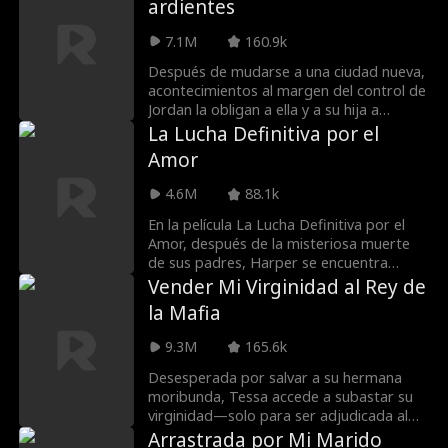
ardientes
acaban encerrados en un cobertizo para
lanchas (¡en ropa interior!), Emma
7.1M
160.9k
descubre que este abusón es más de lo
que pensaba.
Después de mudarse a una ciudad nueva,
acontecimientos al margen del control de
Jordan la obligan a ella y a su hija a
quedarse con tres papás solteros y
La Lucha Definitiva por el
sexys: Mason, un barbudo hosco con un
Amor
trágico pasado; Landon, el chico malo
encantador; y Eli, adinerado y frío. Pero,
4.6M
88.1k
después de una noche de pasión con los
tres, Jordan descubre que está
En la película La Lucha Definitiva por el
embarazada. ¿Qué DILF es el papá?
Amor, después de la misteriosa muerte
de sus padres, Harper se encuentra
profundamente endeudada con el turbio
Vender Mi Virginidad al Rey de
empresario Travis Noble, quien la obliga
la Mafia
a espiar al enigmático multimillonario
Andrew Barrett para saldar su deuda.
9.3M
165.6k
Cuando Harper descubre el secreto de
Andrew —es un luchador de MMA
Desesperada por salvar a su hermana
clandestino—, Andrew la convence de
moribunda, Tessa accede a subastar su
unirse a él para derribar a Travis. Pero ni
virginidad—solo para ser adjudicada al
Harper ni Andrew esperaban la atracción
hombre más peligroso de la Mafia. ¿Será
Arrastrada por Mi Marido