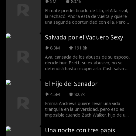
virginidad de Chloe. Pero cuando el
5M
80.1k
supervisor y chico malo Asher la salva,
El mate predestinado de Lila, el Alfa rival,
Chloe conoce a la primera persona que
la rechazó. Ahora está de vuelta y quiere
hace que baje la guardia. ¿Podrá la
una segunda oportunidad con ella. Pero,
relación de Chloe y Asher florecer en
¿puede ella confíar en él? ¿Especialmente
medio de un verano de campistas
ahora que está ocultando a su hijo?
alocados, fogatas salvajes y una horda de
Salvada por el Vaquero Sexy
supervisores que quieren acabar con su
relación?
8.3M
191.8k
Ava, cansada de los abusos de su esposo,
decide huir. Brett, su ex abusivo, no se
detendrá hasta recuperarla. Cash salva a
Ava y le enseña como debe ser tratada
una dama. ¿Podrá Cash mantenerla a
El Hijo del Senador
salvo de un ex que no se detendrá por
nada?
4.5M
82.7k
Emma Andrews quiere llevar una vida
tranquila en la universidad, pero eso es
imposible cuando Zach Walker, hijo de un
famoso senador y el chico más caliente
del campus, la convierte en su objetivo de
Una noche con tres papis
acoso implacable. Cuando una noche