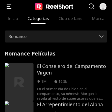
Inicio
Categorías
Club de fans
Marca
Romance
Romance Películas
El Consejero del Campamento
Virgen
1M
16.5k
En el primer día de Chloe en el
campamento, su némesis Morgan le
revela al resto de supervisores que es
virgen, y los chicos del campamento
El Arrepentimiento del Alpha
compiten para ver quién toma la