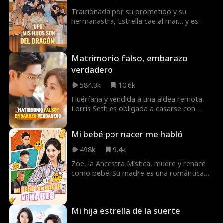
Traicionada por su prometido y su
hermanastra, Estrella cae al mar… y es
salvada por un misterioso dios dragón.
Cuatro años después, regresa con cinco
hijos mágicos y se reencuentra con él, sin
Matrimonio falso, embarazo
saber quién es. Mientras sus pequeños
traman unirlos, él se convierte en su papá
verdadero
"en prueba". Amor, secretos y magia los
584.3k
10.6k
esperan.
Huérfana y vendida a una aldea remota,
Lorris Seth es obligada a casarse con
Derek. Tras escapar en su noche de
bodas, tiene un encuentro apasionado con
Mi bebé por nacer me habló
Luke Garrison. Aunque se pierden de vista,
Lorris queda embarazada y sobrevive
498k
9.4k
vendiendo comida en una obra del Grupo
Zoe, la Ancestra Mística, muere y renace
Garrison. Cuando Derek la encuentra, Luke
como bebé. Su madre es una romántica
aparece con una propuesta inesperada: un
ciega y su padre un mantenido inútil. La
matrimonio falso.
familia está condenada. Sus pensamientos
se oyen. Su madre despierta y, con el
Mi hija estrella de la suerte
dream team Garza, aplasta al
desgraciado. Desde entonces, madre e