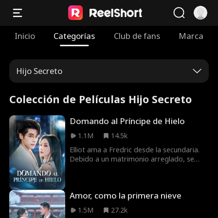
Inicio
Categorías
Club de fans
Marca
Hijo Secreto
Colección de Películas Hijo Secreto
Domando al Príncipe de Hielo
1.1M
14.5k
Elliot ama a Fredric desde la secundaria.
Debido a un matrimonio arreglado, se
muda con él para darle un hijo, pero
Fredric le hace la vida imposible temiendo
que sea una espía. En realidad, ella
Amor, como la primera nieve
siempre lo apoyó en silencio. Solo cuando
se fue, él descubrió que la amaba.
1.5M
27.2k