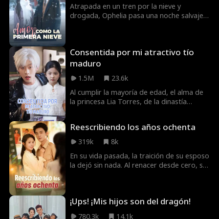
Atrapada en un tren por la nieve y
drogada, Ophelia pasa una noche salvaje
con un extraño y queda embarazada. Diez
meses después, finge un matrimonio con
Simon Rhodes, ignorando que su
Consentida por mi atractivo tío
hermano, Harrison, el temido líder de los
Rhodes, es el hombre de aquella noche.
maduro
Diagnosticado erróneamente como
1.5M
23.6k
estéril, Harrison oculta su deseo actuando
como el cuñado ideal mientras la protege
Al cumplir la mayoría de edad, el alma de
en secreto. Forjado en la primera nevada,
la princesa Lia Torres, de la dinastía
su vínculo es un destino que él defenderá
Phoen, viaja al cuerpo de una niña de 8
a toda costa. Ophelia logra derretir su frío
años en el mundo moderno. Desplazada
Reescribiendo los años ochenta
corazón y se convierte en su única
por una impostora, la pequeña murió
obsesión.
trágicamente por abandono. Indignada,
319k
8k
Lia asume esta nueva vida junto a un
En su vida pasada, la traición de su esposo
padre despreciado por todos.
la dejó sin nada. Al renacer desde cero, se
niega a ser la víctima. Con una nueva
oportunidad y un espacio secreto, ¡se
acabó la chica buena!
¡Ups! ¡Mis hijos son del dragón!
780.3k
14.1k