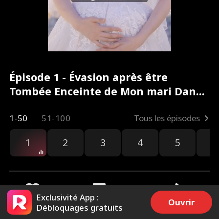
Épisode 1 - Évasion après être
Tombée Enceinte de Mon mari Dans
le coma Film complet
1-50
51-100
Tous les épisodes
1
2
3
4
5
6
Exclusivité App :
Ouvrir
Débloquages gratuits
3.1k
2.7k
Partager