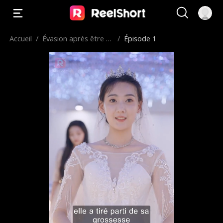
Accueil
/
Évasion après être T
/
Épisode 1
ombée Enceinte de
Mon mari Dans le co
ma