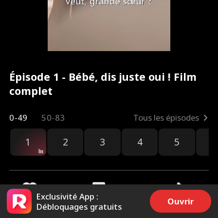
Épisode 1 - Bébé, dis juste oui ! Film
complet
0-49
50-83
Tous les épisodes
1
2
3
4
5
6
r
Exclusivité App :
Ouvrir
Débloquages gratuits
5k
79.6k
Partager