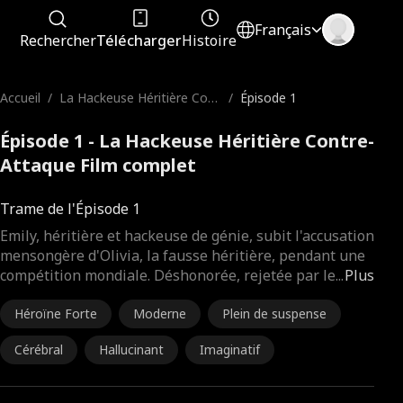
Français
Rechercher
Télécharger
Histoire
Accueil
/
La Hackeuse Héritière Cont
/
Épisode 1
re-Attaque
Épisode 1 - La Hackeuse Héritière Contre-
Attaque Film complet
Trame de l'Épisode 1
Emily, héritière et hackeuse de génie, subit l'accusation
mensongère d'Olivia, la fausse héritière, pendant une
compétition mondiale. Déshonorée, rejetée par le
...
Plus
Héroïne Forte
Moderne
Plein de suspense
Cérébral
Hallucinant
Imaginatif