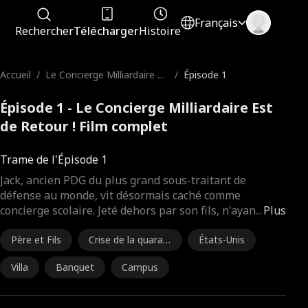
Français
Rechercher
Télécharger
Histoire
Accueil
/
Le Concierge Milliardaire Es
/
Épisode 1
t de Retour !
Épisode 1 - Le Concierge Milliardaire Est
de Retour ! Film complet
Trame de l'Épisode 1
Jack, ancien PDG du plus grand sous-traitant de
défense au monde, vit désormais caché comme
concierge scolaire. Jeté dehors par son fils, n'ayan
...
Plus
Père et Fils
Crise de la quaran
États-Unis
taine
Villa
Banquet
Campus