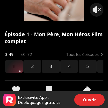
Épisode 1 - Mon Père, Mon Héros Film
complet
0-49
50-72
Tous les épisodes
1
2
3
4
5
6
r
Exclusivité App :
657
4.3k
Partager
Ouvrir
Débloquages gratuits