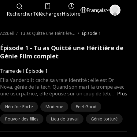
Français
Rechercher
Télécharger
Histoire
Accueil
/
Tu as Quitté une Héritière
/
Épisode 1
de Génie
Épisode 1 - Tu as Quitté une Héritière de
Génie Film complet
Trame de l'Épisode 1
Ella Vanderbilt cache sa vraie identité : elle est Dr
Nova, génie de la tech. Quand son mari la trompe avec
une usurpatrice, elle épouse sur un coup de tête
...
Plus
Héroïne Forte
Moderne
Feel-Good
Pouvoir des filles
Lieu de travail
Génie torturé