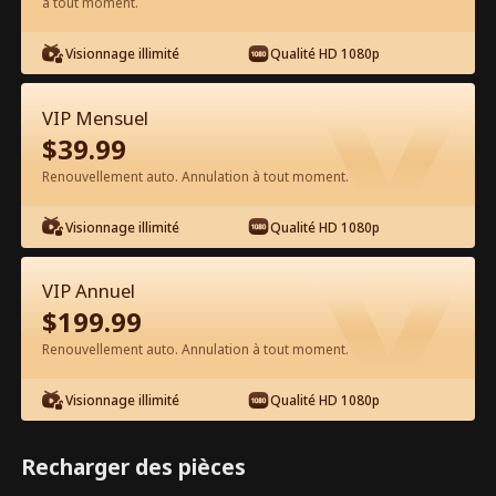
à tout moment.
Visionnage illimité
Qualité HD 1080p
VIP Mensuel
$
39.99
Épisode 10 - Évasion après être
Renouvellement auto. Annulation à tout moment.
Tombée Enceinte de Mon mari Dans
le coma Film complet
Visionnage illimité
Qualité HD 1080p
1-50
51-100
Tous les épisodes
VIP Annuel
10
11
12
13
14
1
$
199.99
Renouvellement auto. Annulation à tout moment.
Visionnage illimité
Qualité HD 1080p
Exclusivité App :
1.3k
2.7k
Partager
Ouvrir
Recharger des pièces
Débloquages gratuits