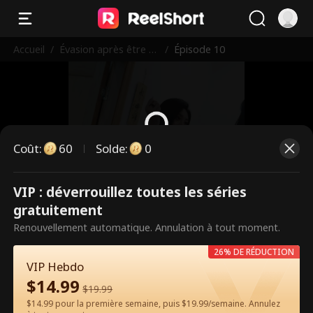
Accueil
/
Évasion après être T
/
Épisode 10
ombée Enceinte de
Mon mari Dans le co
ma
Coût
:
60
Solde
:
0
Ce sont des épisodes payants.
VIP : déverrouillez toutes les séries
Débloquez pour regarder.
gratuitement
Renouvellement automatique. Annulation à tout moment.
26% DE RÉDUCTION
60
Débloquer maintenant
VIP Hebdo
$
14.99
$
19.99
$14.99 pour la première semaine, puis $19.99/semaine. Annulez
Regarder gratuitement sur l'App