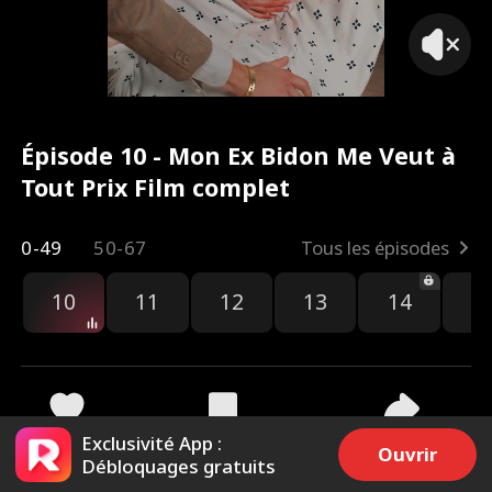
Épisode 10 - Mon Ex Bidon Me Veut à
Tout Prix Film complet
0-49
50-67
Tous les épisodes
10
11
12
13
14
1
Exclusivité App :
2.8k
51.6k
Partager
Ouvrir
Débloquages gratuits