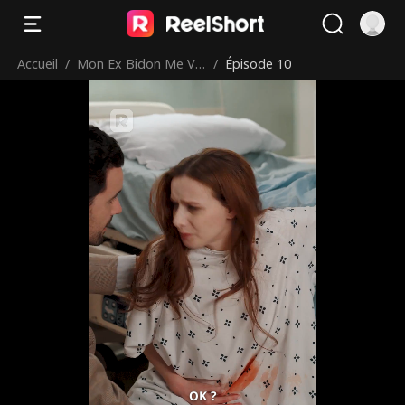
Accueil
/
Mon Ex Bidon Me Ve
/
Épisode 10
ut à Tout Prix
OK ?