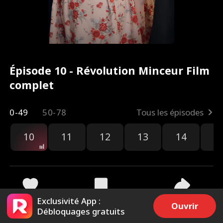
Épisode 10 - Révolution Minceur Film
complet
0-49
50-78
Tous les épisodes
10
11
12
13
14
1
Exclusivité App :
4.2k
52.4k
Partager
Ouvrir
Débloquages gratuits