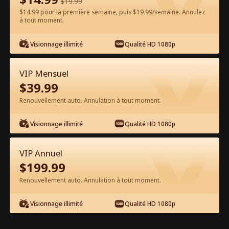
$
19.99
$14.99 pour la première semaine, puis $19.99/semaine. Annulez
Regarder gratuitement sur l'App
à tout moment.
Visionnage illimité
Qualité HD 1080p
VIP Mensuel
$
39.99
Renouvellement auto. Annulation à tout moment.
Épisode 10 - Se réveiller enceinte
Visionnage illimité
Qualité HD 1080p
Film complet
VIP Annuel
0-49
50-86
Tous les épisodes
$
199.99
Renouvellement auto. Annulation à tout moment.
10
11
12
13
14
1
Visionnage illimité
Qualité HD 1080p