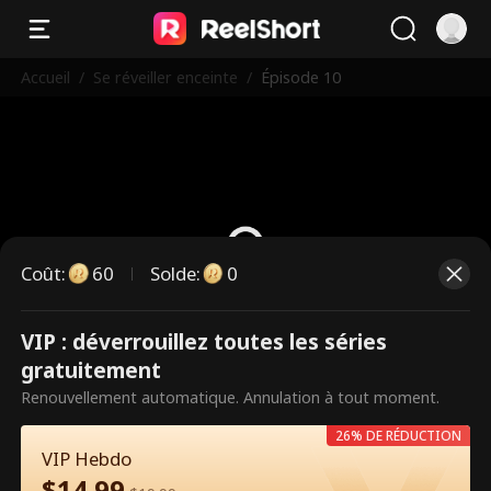
Accueil
/
Se réveiller enceinte
/
Épisode 10
Coût
:
60
Solde
:
0
VIP : déverrouillez toutes les séries
Ce sont des épisodes payants.
gratuitement
Débloquez pour regarder.
Renouvellement automatique. Annulation à tout moment.
26% DE RÉDUCTION
VIP Hebdo
60
Débloquer maintenant
$
14.99