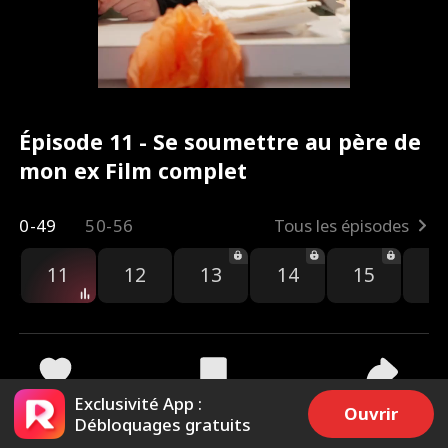
Épisode 11 - Se soumettre au père de
mon ex Film complet
0-49
50-56
Tous les épisodes
11
12
13
14
15
1
Exclusivité App :
225.8k
275.5k
Partager
Ouvrir
Débloquages gratuits