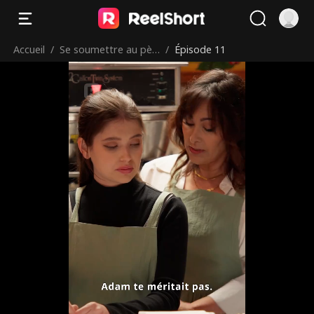
Accueil
/
Se soumettre au pèr
/
Épisode 11
e de mon ex