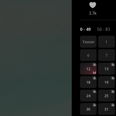
3.7k
0 - 49
50 - 83
Teaser
1
6
7
12
13
18
19
24
25
30
31