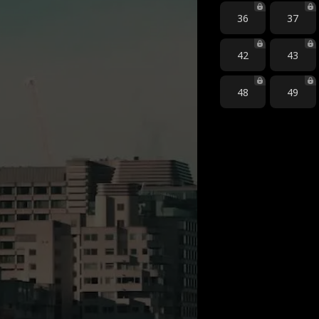
36
37
42
43
48
49