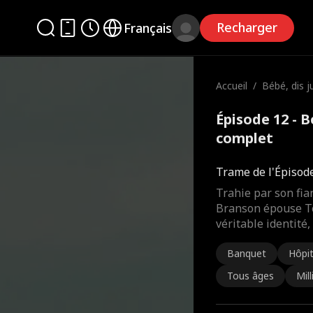
Recharger
Français
Accueil
/
Bébé, dis j
Épisode 12 - B
complet
Trame de l'Épisod
Trahie par son fia
Branson épouse Te
véritable identité
Banquet
Hôpit
Tous âges
Mill