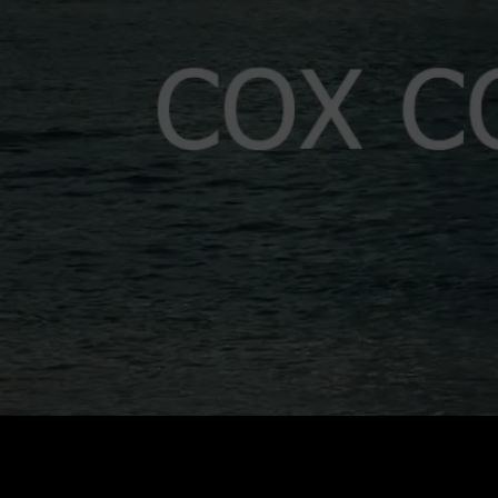
Coût
:
60
Solde
:
0