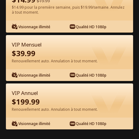
$
19.99
$14.99 pour la première semaine, puis $19.99/semaine. Annulez
Regarder gratuitement sur l'App
à tout moment.
Visionnage illimité
Qualité HD 1080p
VIP Mensuel
$
39.99
Renouvellement auto. Annulation à tout moment.
Épisode 12 - Destiné à mon Alpha
Visionnage illimité
Qualité HD 1080p
Interdit Film complet
VIP Annuel
1-50
51-60
Tous les épisodes
$
199.99
Renouvellement auto. Annulation à tout moment.
12
13
14
15
16
1
Visionnage illimité
Qualité HD 1080p