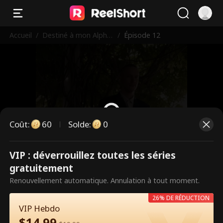
Accueil
/
Destiné à mon Alpha
/
Épisode 12
Interdit
Coût
:
60
Solde
:
0
VIP : déverrouillez toutes les séries
Ce sont des épisodes payants.
gratuitement
Débloquez pour regarder.
Renouvellement automatique. Annulation à tout moment.
26% DE RÉDUCTION
VIP Hebdo
60
Débloquer maintenant
$
14.99