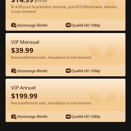
$
19.99
$14.99 pour la première semaine, puis $19.99/semaine. Annulez
Regarder gratuitement sur l'App
à tout moment.
Visionnage illimité
Qualité HD 1080p
VIP Mensuel
$
39.99
Renouvellement auto. Annulation à tout moment.
Épisode 13 - Boss de la Mafia Prend le
Visionnage illimité
Qualité HD 1080p
Lycée Film complet
VIP Annuel
0-49
50-67
Tous les épisodes
$
199.99
Renouvellement auto. Annulation à tout moment.
13
14
15
16
17
1
Visionnage illimité
Qualité HD 1080p