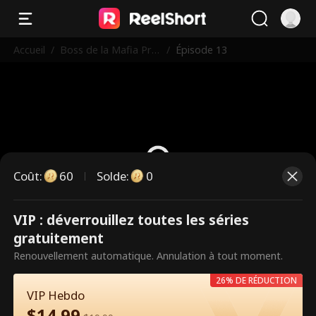
Accueil
/
Boss de la Mafia Pre
/
Épisode 13
nd le Lycée
Coût
:
60
Solde
:
0
VIP : déverrouillez toutes les séries
Ce sont des épisodes payants.
gratuitement
Débloquez pour regarder.
Renouvellement automatique. Annulation à tout moment.
26% DE RÉDUCTION
VIP Hebdo
60
Débloquer maintenant
$
14.99